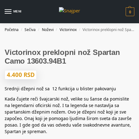
MENI
0
Početna
Sečiva
Noževi
Victorinox
Victorinox preklopni nož Spartan Camo 13603.94B1
/
/
/
/
Victorinox preklopni nož Spartan
Camo 13603.94B1
4.400
RSD
Srednji džepni nož sa 12 funkcija u blister pakovanju
Kada čujete reči švajcarski nož, velike su šanse da pomislite
na legendarni oficirski nož. I ta legenda se nastavlja sa
spartanskim džepnim nožem. Ovo je džepni nož koji je sve
započeo. Onaj koji je pomogao ljudima širom sveta da završe
posao. I gde god da vas odvedu vaše svakodnevne avanture,
Spartan je spreman.