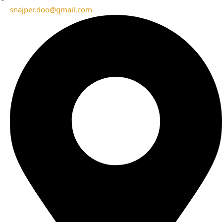
snajper.doo@gmail.com