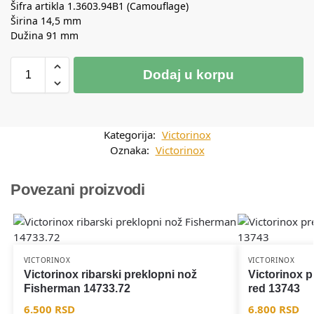
Šifra artikla 1.3603.94B1 (Camouflage)
Širina 14,5 mm
Dužina 91 mm
Dodaj u korpu
Kategorija:
Victorinox
Oznaka:
Victorinox
Povezani proizvodi
VICTORINOX
VICTORINOX
Victorinox ribarski preklopni nož
Victorinox 
Fisherman 14733.72
red 13743
6.500
RSD
6.800
RSD