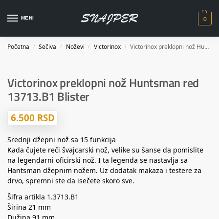
0
MENI
Početna
Sečiva
Noževi
Victorinox
Victorinox preklopni nož Huntsman red 13713.B1 Blister
/
/
/
/
Victorinox preklopni nož Huntsman red
13713.B1 Blister
6.500
RSD
Srednji džepni nož sa 15 funkcija
Kada čujete reči švajcarski nož, velike su šanse da pomislite
na legendarni oficirski nož. I ta legenda se nastavlja sa
Hantsman džepnim nožem. Uz dodatak makaza i testere za
drvo, spremni ste da isečete skoro sve.
Šifra artikla 1.3713.B1
Širina 21 mm
Dužina 91 mm