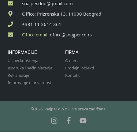
snajper.doo@gmail.com
Office: Prizrenska 13, 11000 Beograd
+381 11 3614 361
Office email:
office@snajper.co.rs
INFORMACIJE
FIRMA
Uslovi koriščenja
O nama
Isporuka i način plaćanja
Prodajni objekti
Reklamacije
Kontakt
Informacije o privatnosti
©2026 Snajper d.o.o - Sva prava zadržana.