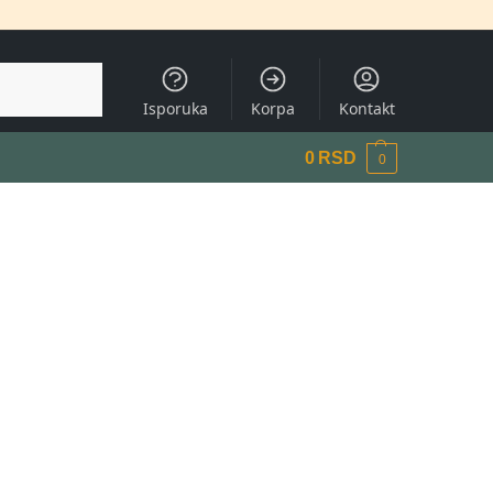
Pretraži
Isporuka
Korpa
Kontakt
0
RSD
0