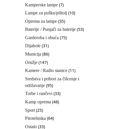
(7)
Kamperske lampe
(10)
Lampe za pušku/pištolj
(35)
Oprema za lampe
(53)
Baterije / Punjači za baterije
(75)
Garderoba i obuća
(31)
Dijabole
(86)
Municija
(147)
Oružje
(11)
Kamere / Radio stanice
Sredstva i pribori za čišcenje i
(95)
održavanje
(33)
Torbe i rančevi
(48)
Kamp oprema
(25)
Sport
(64)
Pirotehnika
(33)
Ostalo