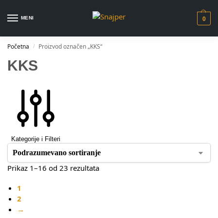
MENI
0
Početna
Proizvod označen „KKS“
/
KKS
Kategorije i Filteri
Prikaz 1–16 od 23 rezultata
1
2
→