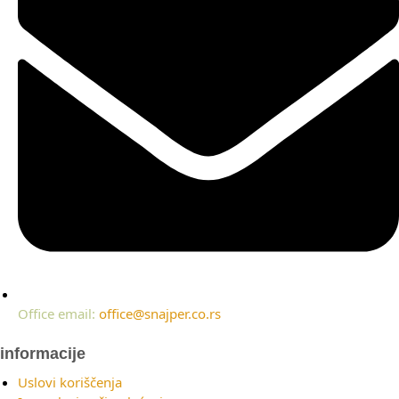
Office email:
office@snajper.co.rs
informacije
Uslovi koriščenja