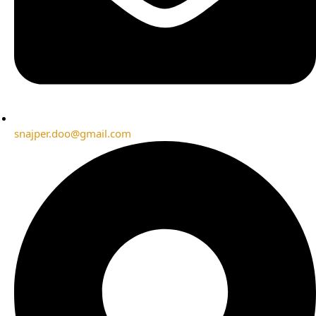
snajper.doo@gmail.com