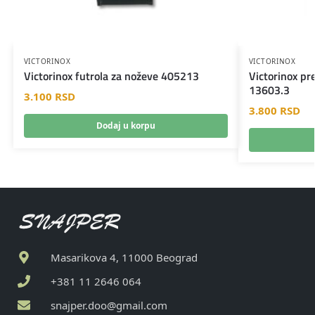
VICTORINOX
VICTORINOX
Victorinox futrola za noževe 405213
Victorinox pr
13603.3
3.100
RSD
3.800
RSD
Dodaj u korpu
Masarikova 4, 11000 Beograd
+381 11 2646 064
snajper.doo@gmail.com