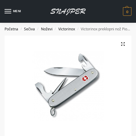
0
MENI
Početna
Sečiva
Noževi
Victorinox
Victorinox preklopni nož Pioneer Alox silver 0820126
/
/
/
/