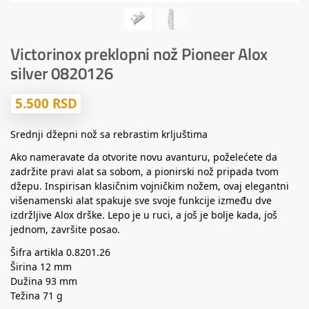
Victorinox preklopni nož Pioneer Alox
silver 0820126
5.500
RSD
Srednji džepni nož sa rebrastim krljuštima
Ako nameravate da otvorite novu avanturu, poželećete da
zadržite pravi alat sa sobom, a pionirski nož pripada tvom
džepu. Inspirisan klasičnim vojničkim nožem, ovaj elegantni
višenamenski alat spakuje sve svoje funkcije između dve
izdržljive Alox drške. Lepo je u ruci, a još je bolje kada, još
jednom, završite posao.
Šifra artikla 0.8201.26
Širina 12 mm
Dužina 93 mm
Težina 71 g