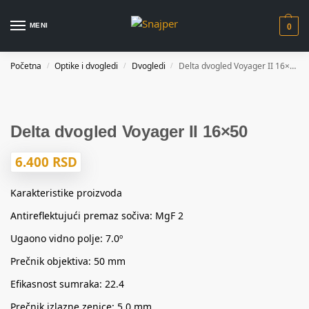
MENI
0
Početna
Optike i dvogledi
Dvogledi
Delta dvogled Voyager II 16×50
/
/
/
Delta dvogled Voyager II 16×50
6.400
RSD
Karakteristike proizvoda
Antireflektujući premaz sočiva: MgF 2
Ugaono vidno polje: 7.0º
Prečnik objektiva: 50 mm
Efikasnost sumraka: 22.4
Prečnik izlazne zenice: 5,0 mm