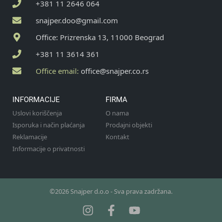
+381 11 2646 064
snajper.doo@gmail.com
Office: Prizrenska 13, 11000 Beograd
+381 11 3614 361
Office email:
office@snajper.co.rs
INFORMACIJE
FIRMA
Uslovi koriščenja
O nama
Isporuka i način plaćanja
Prodajni objekti
Reklamacije
Kontakt
Informacije o privatnosti
©2026 Snajper d.o.o - Sva prava zadržana.