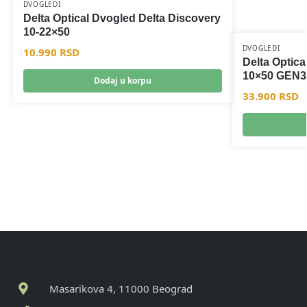
DVOGLEDI
Delta Optical Dvogled Delta Discovery
10-22×50
DVOGLEDI
10.990
RSD
Delta Optica
10×50 GEN3
Dodaj u korpu
33.900
RSD
Masarikova 4, 11000 Beograd