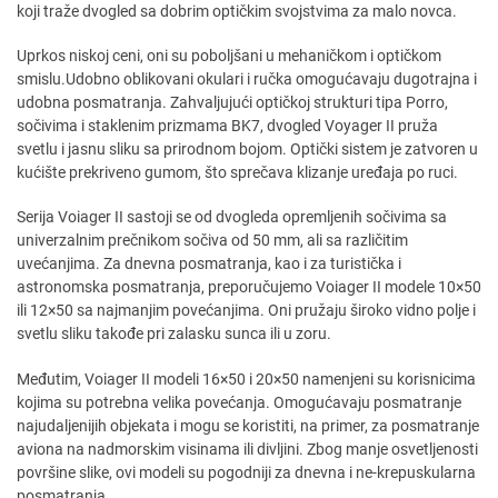
koji traže dvogled sa dobrim optičkim svojstvima za malo novca.
Uprkos niskoj ceni, oni su poboljšani u mehaničkom i optičkom
smislu.Udobno oblikovani okulari i ručka omogućavaju dugotrajna i
udobna posmatranja. Zahvaljujući optičkoj strukturi tipa Porro,
sočivima i staklenim prizmama BK7, dvogled Voyager II pruža
svetlu i jasnu sliku sa prirodnom bojom. Optički sistem je zatvoren u
kućište prekriveno gumom, što sprečava klizanje uređaja po ruci.
Serija Voiager II sastoji se od dvogleda opremljenih sočivima sa
univerzalnim prečnikom sočiva od 50 mm, ali sa različitim
uvećanjima. Za dnevna posmatranja, kao i za turistička i
astronomska posmatranja, preporučujemo Voiager II modele 10×50
ili 12×50 sa najmanjim povećanjima. Oni pružaju široko vidno polje i
svetlu sliku takođe pri zalasku sunca ili u zoru.
Međutim, Voiager II modeli 16×50 i 20×50 namenjeni su korisnicima
kojima su potrebna velika povećanja. Omogućavaju posmatranje
najudaljenijih objekata i mogu se koristiti, na primer, za posmatranje
aviona na nadmorskim visinama ili divljini. Zbog manje osvetljenosti
površine slike, ovi modeli su pogodniji za dnevna i ne-krepuskularna
posmatranja.