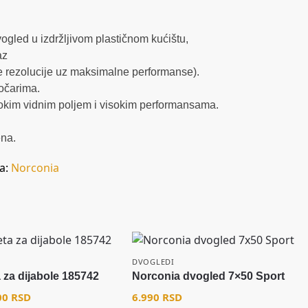
gled u izdržljivom plastičnom kućištu,
az
ke rezolucije uz maksimalne performanse).
aočarima.
okim vidnim poljem i visokim performansama.
ena.
a:
Norconia
DVOGLEDI
 za dijabole 185742
Norconia dvogled 7×50 Sport
00
RSD
6.990
RSD