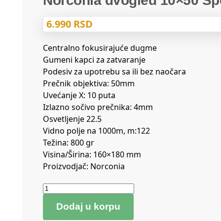
Norconia dvogled 10×50 Sp
6.990
RSD
Centralno fokusirajuće dugme
Gumeni kapci za zatvaranje
Podesiv za upotrebu sa ili bez naočara
Prečnik objektiva: 50mm
Uvećanje X: 10 puta
Izlazno sočivo prečnika: 4mm
Osvetljenje 22.5
Vidno polje na 1000m, m:122
Težina: 800 gr
Visina/Širina: 160×180 mm
Proizvodjač: Norconia
Dodaj u korpu