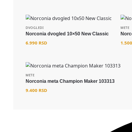
DVOGLEDI
METE
Norconia dvogled 10×50 New Classic
Norc
6.990
RSD
1.50
METE
Norconia meta Champion Maker 103313
9.400
RSD