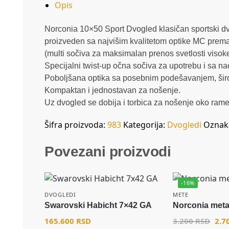
Opis
Norconia 10×50 Sport Dvogled klasičan sportski dvo
proizveden sa najvišim kvalitetom optike MC prem
(multi sočiva za maksimalan prenos svetlosti viso
Specijalni twist-up očna sočiva za upotrebu i sa n
Poboljšana optika sa posebnim podešavanjem, šir
Kompaktan i jednostavan za nošenje.
Uz dvogled se dobija i torbica za nošenje oko ram
Šifra proizvoda:
983
Kategorija:
Dvogledi
Oznak
Povezani proizvodi
-16%
DVOGLEDI
METE
Swarovski Habicht 7×42 GA
Norconia meta
165.600
RSD
3.200
RSD
2.7