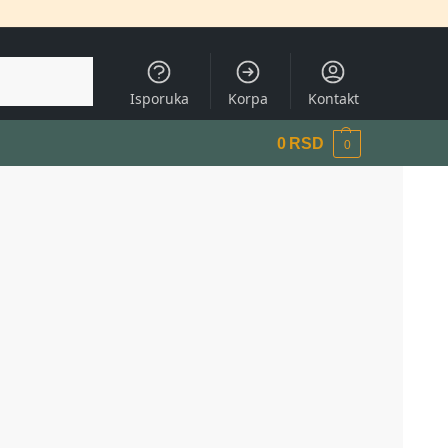
Pretraži
Isporuka
Korpa
Kontakt
0
RSD
0