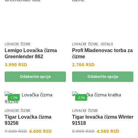
LOVACKE ČIZME
LOVACKE ČIZME
,
OSTALO
Lemigo Lovačka čizma
Profi Mladenovac torba za
Greenlender 862
čizme
3.990
RSD
2.700
RSD
Odaberite opcije
Odaberite opcije
-12%
-23%
LOVACKE ČIZME
LOVACKE ČIZME
Tigar Lovačka čizma
Tigar lovačka čizma Winter
93256
91518
7.500
RSD
6.600
RSD
5.900
RSD
4.560
RSD