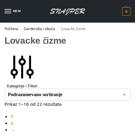
MENI
0
Početna
Garderoba i obuća
Lovacke čizme
/
/
Lovacke čizme
Kategorije i Filteri
Prikaz 1–16 od 22 rezultata
1
2
→