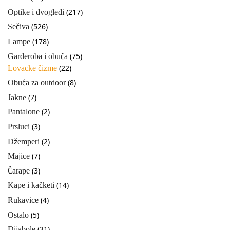
(217)
Optike i dvogledi
(526)
Sečiva
(178)
Lampe
(75)
Garderoba i obuća
(22)
Lovacke čizme
(8)
Obuća za outdoor
(7)
Jakne
(2)
Pantalone
(3)
Prsluci
(2)
Džemperi
(7)
Majice
(3)
Čarape
(14)
Kape i kačketi
(4)
Rukavice
(5)
Ostalo
(31)
Dijabole