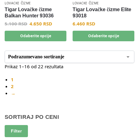
LOVACKE ČIZME
LOVACKE ČIZME
Tigar Lovačke čizme
Tigar Lovačke čizme Elite
Balkan Hunter 93036
93018
5.100
RSD
4.650
RSD
6.460
RSD
Odaberite opcije
Odaberite opcije
Prikaz 1–16 od 22 rezultata
1
2
→
SORTIRAJ PO CENI
Filter