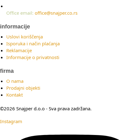
Office email:
office@snajper.co.rs
informacije
Uslovi koriščenja
Isporuka i način plaćanja
Reklamacije
Informacije o privatnosti
firma
O nama
Prodajni objekti
Kontakt
©2026 Snajper d.o.o - Sva prava zadržana.
Instagram