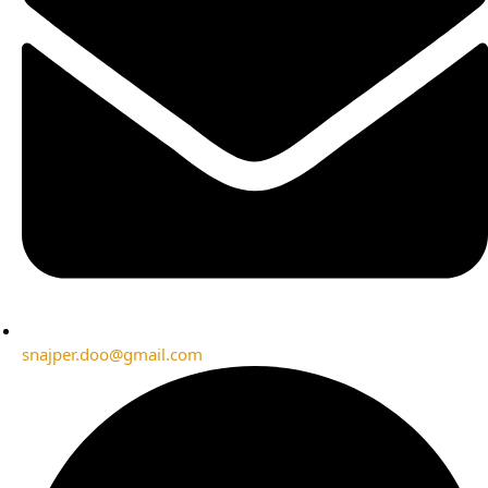
snajper.doo@gmail.com