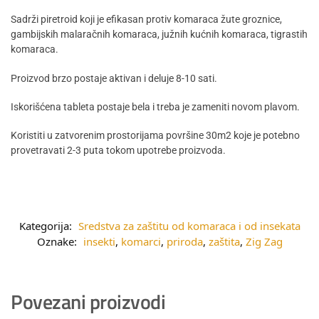
Sadrži piretroid koji je efikasan protiv komaraca žute groznice,
gambijskih malaračnih komaraca, južnih kućnih komaraca, tigrastih
komaraca.
Proizvod brzo postaje aktivan i deluje 8-10 sati.
Iskorišćena tableta postaje bela i treba je zameniti novom plavom.
Koristiti u zatvorenim prostorijama površine 30m2 koje je potebno
provetravati 2-3 puta tokom upotrebe proizvoda.
Kategorija:
Sredstva za zaštitu od komaraca i od insekata
Oznake:
insekti
,
komarci
,
priroda
,
zaštita
,
Zig Zag
Povezani proizvodi