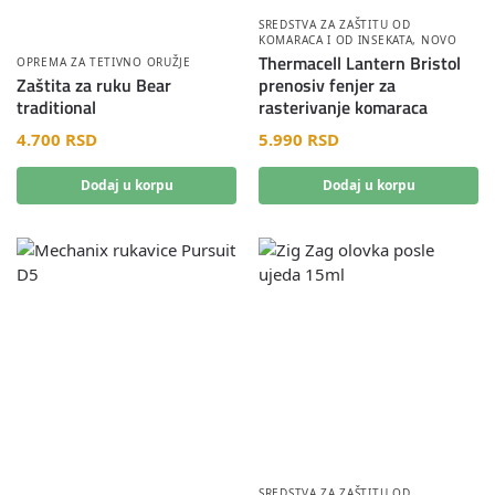
SREDSTVA ZA ZAŠTITU OD
KOMARACA I OD INSEKATA
,
NOVO
Thermacell Lantern Bristol
OPREMA ZA TETIVNO ORUŽJE
Zaštita za ruku Bear
prenosiv fenjer za
traditional
rasterivanje komaraca
4.700
RSD
5.990
RSD
Dodaj u korpu
Dodaj u korpu
SREDSTVA ZA ZAŠTITU OD