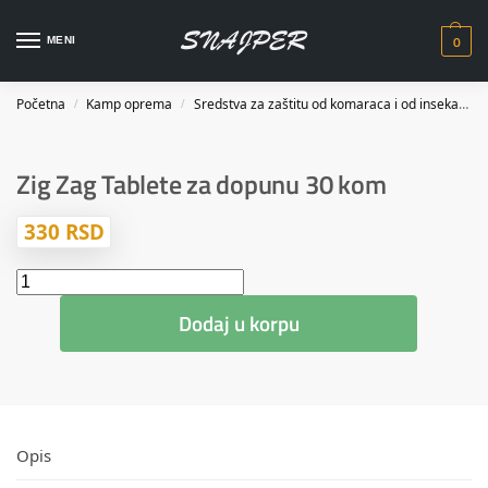
0
MENI
Početna
Kamp oprema
Sredstva za zaštitu od komaraca i od insekata
/
/
Zig Zag Tablete za dopunu 30 kom
330
RSD
Dodaj u korpu
Opis