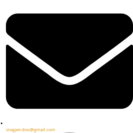
snajper.doo@gmail.com