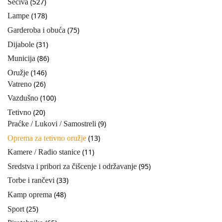
(527)
Sečiva
(178)
Lampe
(75)
Garderoba i obuća
(31)
Dijabole
(86)
Municija
(146)
Oružje
(26)
Vatreno
(100)
Vazdušno
(20)
Tetivno
(9)
Praćke / Lukovi / Samostreli
(13)
Oprema za tetivno oružje
(11)
Kamere / Radio stanice
(95)
Sredstva i pribori za čišcenje i održavanje
(33)
Torbe i rančevi
(48)
Kamp oprema
(25)
Sport