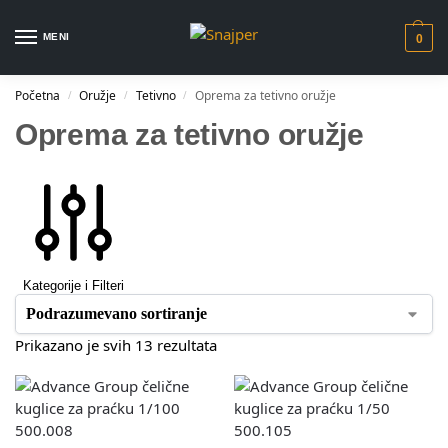
MENI
0
Početna
Oružje
Tetivno
Oprema za tetivno oružje
/
/
/
Oprema za tetivno oružje
Kategorije i Filteri
Prikazano je svih 13 rezultata