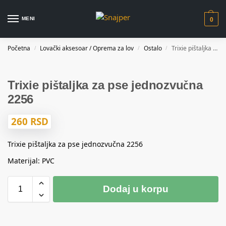
MENI
0
Početna
Lovački aksesoar / Oprema za lov
Ostalo
Trixie pištaljka za pse jednozvučna 2256
/
/
/
Trixie pištaljka za pse jednozvučna
2256
260
RSD
Trixie pištaljka za pse jednozvučna 2256
Materijal: PVC
Dodaj u korpu