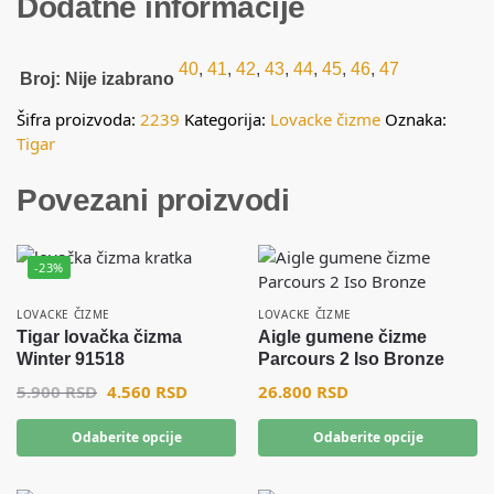
Dodatne informacije
40
,
41
,
42
,
43
,
44
,
45
,
46
,
47
Broj
:
Nije izabrano
Šifra proizvoda:
2239
Kategorija:
Lovacke čizme
Oznaka:
Tigar
Povezani proizvodi
-23%
LOVACKE ČIZME
LOVACKE ČIZME
Tigar lovačka čizma
Aigle gumene čizme
Winter 91518
Parcours 2 Iso Bronze
5.900
RSD
4.560
RSD
26.800
RSD
Odaberite opcije
Odaberite opcije