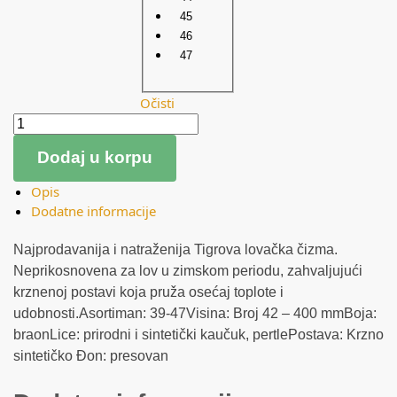
45
46
47
Očisti
Dodaj u korpu
Opis
Dodatne informacije
Najprodavanija i natraženija Tigrova lovačka čizma.
Neprikosnovena za lov u zimskom periodu, zahvaljujući
krznenoj postavi koja pruža osećaj toplote i
udobnosti.Asortiman: 39-47Visina: Broj 42 – 400 mmBoja:
braonLice: prirodni i sintetički kaučuk, pertlePostava: Krzno
sintetičko Đon: presovan