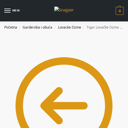
MENI
0
Početna
Garderoba i obuća
Lovacke čizme
Tigar Lovačke čizme Kanada 91568
/
/
/