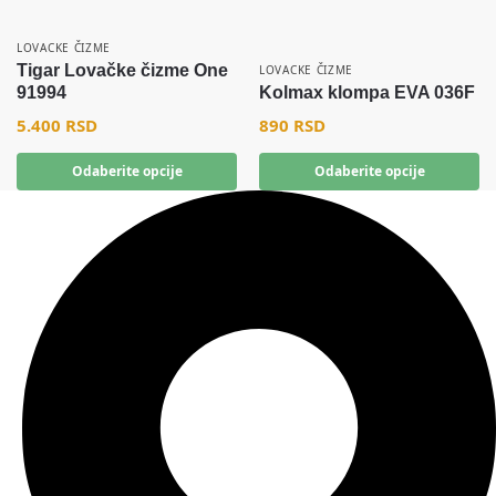
LOVACKE ČIZME
Tigar Lovačke čizme One
LOVACKE ČIZME
91994
Kolmax klompa EVA 036F
5.400
RSD
890
RSD
Odaberite opcije
Odaberite opcije