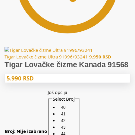
Tigar Lovačke čizme Ultra 91996/93241
9.950
RSD
Tigar Lovačke čizme Kanada 91568
5.990
RSD
Još opcija
Select Broj
40
41
42
43
Broj
:
Nije izabrano
44