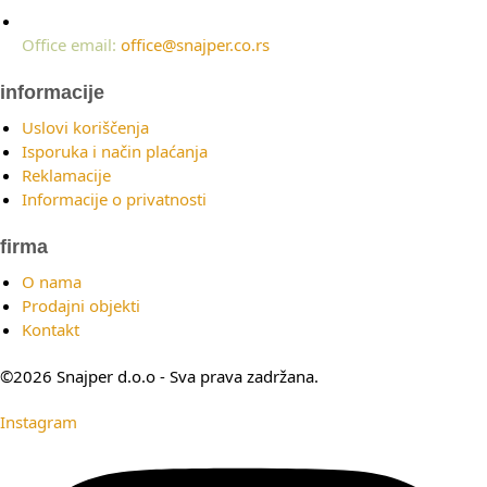
Office email:
office@snajper.co.rs
informacije
Uslovi koriščenja
Isporuka i način plaćanja
Reklamacije
Informacije o privatnosti
firma
O nama
Prodajni objekti
Kontakt
©2026 Snajper d.o.o - Sva prava zadržana.
Instagram