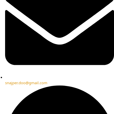
snajper.doo@gmail.com