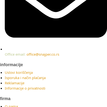
Office email:
office@snajper.co.rs
informacije
Uslovi koriščenja
Isporuka i način plaćanja
Reklamacije
Informacije o privatnosti
firma
O nama