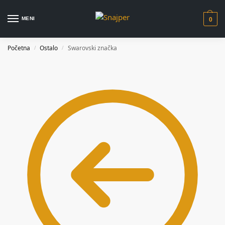
MENI
0
Početna
Ostalo
Swarovski značka
/
/