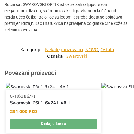
Ručni sat SWAROVSKI OPTIK ističe se zahvaljujući svom
elegantnom dizajnu, safirnom staklu i graviranom kućištu od
nerđajućeg čelika. Belo lice sa logom jastreba dodatno pojačava
prefinjeni dizajn, kao i narukvica napravljena od glatke crne kože sa
zelenim šavovima.
Kategorije:
Nekategorizovano
,
NOVO
,
Ostalo
Oznaka:
Swarovski
Povezani proizvodi
OPTIČKI NIŠANI
Swarovski Z6i 1-6×24 L 4A-I
231.000
RSD
Dodaj u korpu