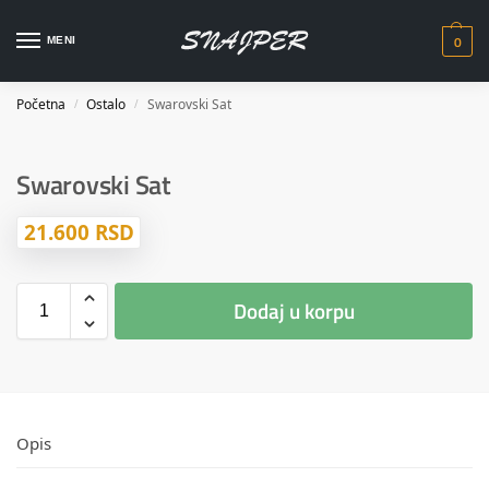
0
MENI
Početna
Ostalo
Swarovski Sat
/
/
Swarovski Sat
21.600
RSD
Dodaj u korpu
Opis