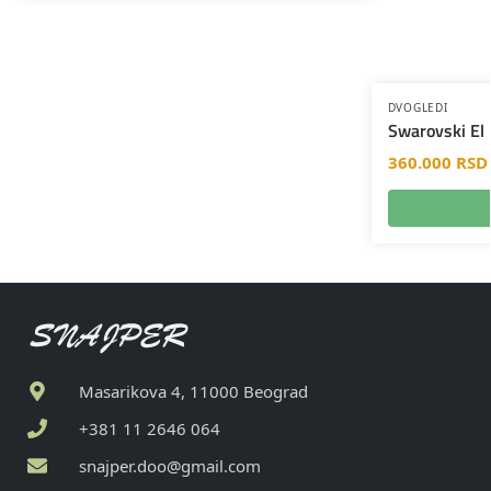
DVOGLEDI
Swarovski El
360.000
RSD
Masarikova 4, 11000 Beograd
+381 11 2646 064
snajper.doo@gmail.com