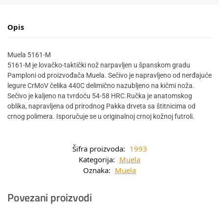
Opis
Muela 5161-M
5161-M je lovačko-taktički nož narpavljen u španskom gradu
Pamploni od proizvođača Muela. Sečivo je napravljeno od nerđajuće
legure CrMoV čelika 440C delimično nazubljeno na kičmi noža.
Sečivo je kaljeno na tvrdoću 54-58 HRC.Ručka je anatomskog
oblika, napravljena od prirodnog Pakka drveta sa štitnicima od
crnog polimera. Isporučuje se u originalnoj crnoj kožnoj futroli.
Šifra proizvoda:
1993
Kategorija:
Muela
Oznaka:
Muela
Povezani proizvodi