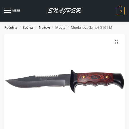
0
MENI
Početna
Sečiva
Noževi
Muela
Muela lovački nož 5161 M
/
/
/
/