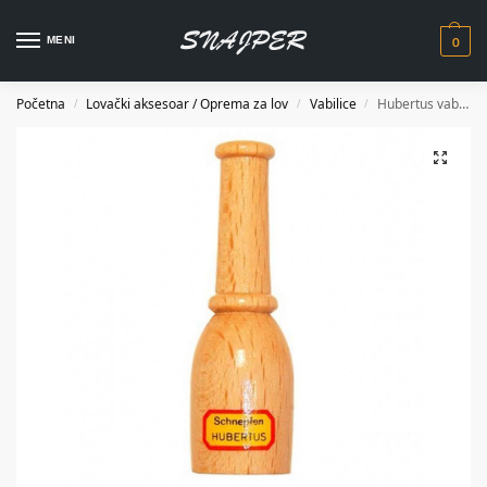
0
MENI
Početna
Lovački aksesoar / Oprema za lov
Vabilice
Hubertus vabilica za šljuku 446
/
/
/