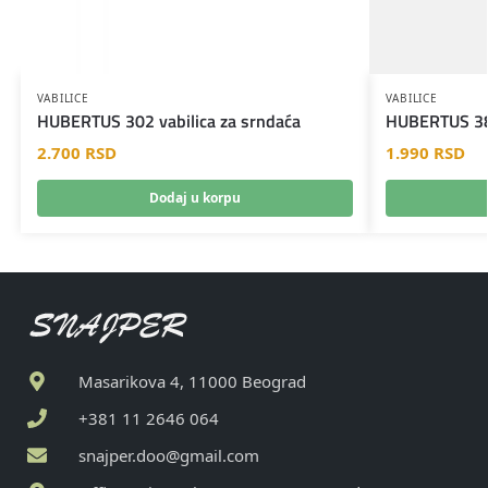
VABILICE
VABILICE
HUBERTUS 302 vabilica za srndaća
HUBERTUS 381 
2.700
RSD
1.990
RSD
Dodaj u korpu
Masarikova 4, 11000 Beograd
+381 11 2646 064
snajper.doo@gmail.com