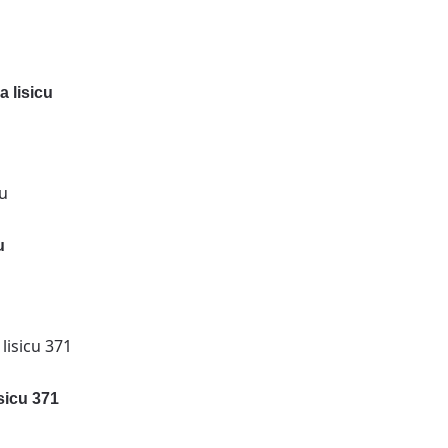
 lisicu
u
sicu 371