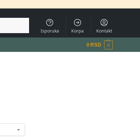
Pretraži
Isporuka
Korpa
Kontakt
0
RSD
0