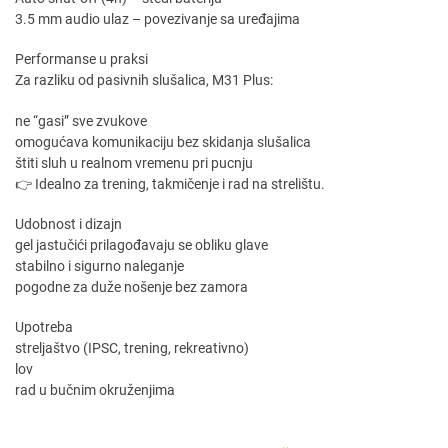
3.5 mm audio ulaz – povezivanje sa uređajima
Performanse u praksi
Za razliku od pasivnih slušalica, M31 Plus:
ne “gasi” sve zvukove
omogućava komunikaciju bez skidanja slušalica
štiti sluh u realnom vremenu pri pucnju
👉 Idealno za trening, takmičenje i rad na strelištu.
Udobnost i dizajn
gel jastučići prilagođavaju se obliku glave
stabilno i sigurno naleganje
pogodne za duže nošenje bez zamora
Upotreba
streljaštvo (IPSC, trening, rekreativno)
lov
rad u bučnim okruženjima