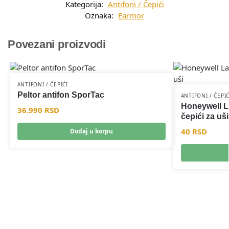
Kategorija:
Antifoni / Čepići
Oznaka:
Earmor
Povezani proizvodi
ANTIFONI / ČEPIĆI
Peltor antifon SporTac
ANTIFONI / ČEPIĆ
Honeywell La
36.990
RSD
čepići za uši
40
RSD
Dodaj u korpu