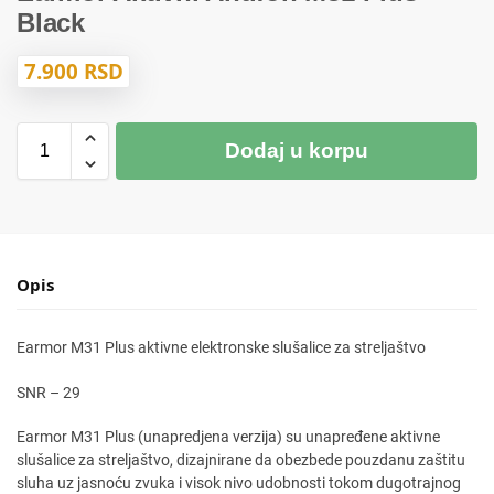
Black
7.900
RSD
Dodaj u korpu
Opis
Earmor M31 Plus aktivne elektronske slušalice za streljaštvo
SNR – 29
Earmor M31 Plus (unapredjena verzija) su unapređene aktivne
slušalice za streljaštvo, dizajnirane da obezbede pouzdanu zaštitu
sluha uz jasnoću zvuka i visok nivo udobnosti tokom dugotrajnog