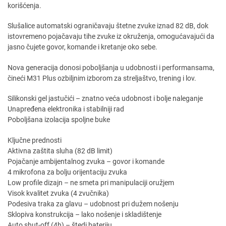
korišćenja.
Slušalice automatski ograničavaju štetne zvuke iznad 82 dB, dok
istovremeno pojačavaju tihe zvuke iz okruženja, omogućavajući da
jasno čujete govor, komande i kretanje oko sebe.
Nova generacija donosi poboljšanja u udobnosti i performansama,
čineći M31 Plus ozbiljnim izborom za streljaštvo, trening i lov.
Silikonski gel jastučići – znatno veća udobnost i bolje naleganje
Unapređena elektronika i stabilniji rad
Poboljšana izolacija spoljne buke
Ključne prednosti
Aktivna zaštita sluha (82 dB limit)
Pojačanje ambijentalnog zvuka – govor i komande
4 mikrofona za bolju orijentaciju zvuka
Low profile dizajn – ne smeta pri manipulaciji oružjem
Visok kvalitet zvuka (4 zvučnika)
Podesiva traka za glavu – udobnost pri dužem nošenju
Sklopiva konstrukcija – lako nošenje i skladištenje
Auto shut-off (4h) – štedi bateriju