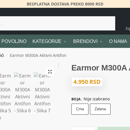
BESPLATNA DOSTAVA PREKO 8000 RSD
Pretraži
I
POVOLJNO
KATEGORIJE
BRENDOVI
O NAMA
ići
Earmor M300A Aktivni Antifon
/
Earmor M300A A
4.950
RSD
Nije izabrano
BOJA
:
Crna
Zelena