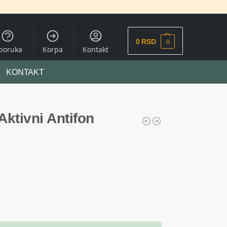
0
RSD
0
sporuka
Korpa
Kontakt
KONTAKT
ktivni Antifon