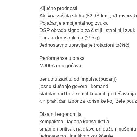
Ključne prednosti
Aktivna zaštita sluha (82 dB limit, <1 ms reakc
Pojačanje ambijentalnog zvuka
DSP obrada signala za čistiji i stabilniji zvuk
Lagana konstrukcija (295 g)
Jednostavno upravljanje (rotacioni točkić)
Performanse u praksi
M300A omogućava:
trenutnu zaštitu od impulsa (pucanj)
jasno slušanje govora i komandi
stabilan rad bez komplikovanih podešavanja
👉 praktičan izbor za korisnike koji žele pou
Dizajn i ergonomija
kompaktna i lagana konstrukcija
smanjen pritisak na glavu pri dužem nošenju
jednostavno i intuitivno korišćenje