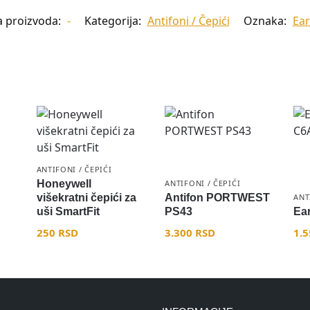
a proizvoda:
-
Kategorija:
Antifoni / Čepići
Oznaka:
Ea
ANTIFONI / ČEPIĆI
Honeywell
ANTIFONI / ČEPIĆI
višekratni čepići za
Antifon PORTWEST
ANT
uši SmartFit
PS43
Ea
250
RSD
3.300
RSD
1.