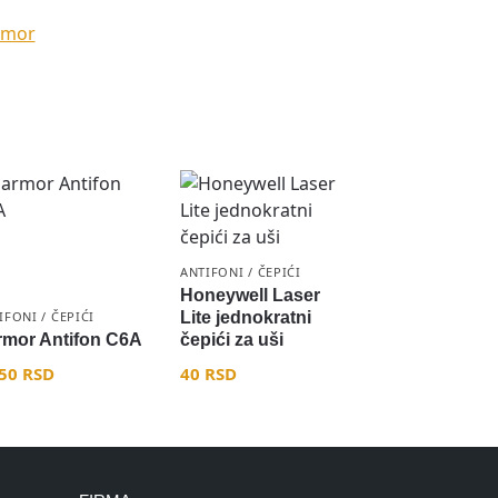
rmor
ANTIFONI / ČEPIĆI
Honeywell Laser
IFONI / ČEPIĆI
Lite jednokratni
rmor Antifon C6A
čepići za uši
550
RSD
40
RSD