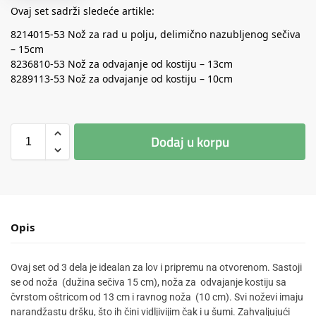
Ovaj set sadrži sledeće artikle:
8214015-53 Nož za rad u polju, delimično nazubljenog sečiva
– 15cm
8236810-53 Nož za odvajanje od kostiju – 13cm
8289113-53 Nož za odvajanje od kostiju – 10cm
Dodaj u korpu
Opis
Ovaj set od 3 dela je idealan za lov i pripremu na otvorenom. Sastoji
se od noža (dužina sečiva 15 cm), noža za odvajanje kostiju sa
čvrstom oštricom od 13 cm i ravnog noža (10 cm). Svi noževi imaju
narandžastu dršku, što ih čini vidljivijim čak i u šumi. Zahvaljujući