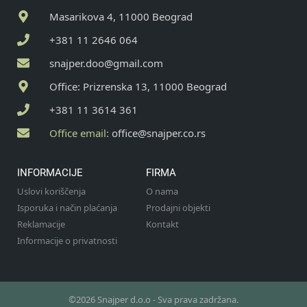
Masarikova 4, 11000 Beograd
+381 11 2646 064
snajper.doo@gmail.com
Office: Prizrenska 13, 11000 Beograd
+381 11 3614 361
Office email:
office@snajper.co.rs
INFORMACIJE
FIRMA
Uslovi koriščenja
O nama
Isporuka i način plaćanja
Prodajni objekti
Reklamacije
Kontakt
Informacije o privatnosti
©2026 Snajper d.o.o - Sva prava zadržana.