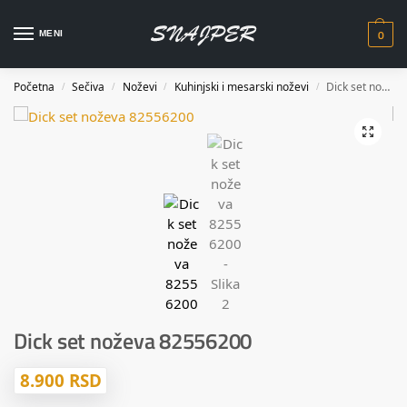
0
MENI
Početna
Sečiva
Noževi
Kuhinjski i mesarski noževi
Dick set noževa 82556200
/
/
/
/
Dick set noževa 82556200
8.900
RSD