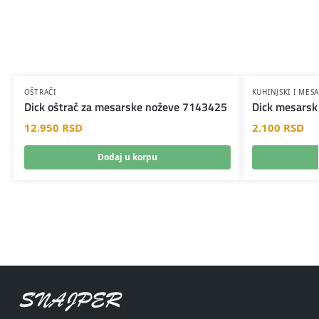
OŠTRAČI
KUHINJSKI I MES
Dick oštrač za mesarske noževe 7143425
Dick mesarsk
12.950
RSD
2.100
RSD
Dodaj u korpu