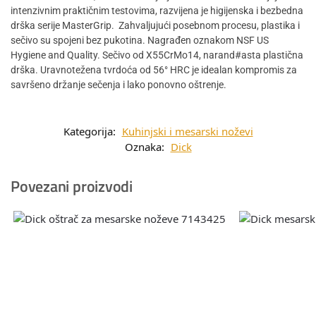
intenzivnim praktičnim testovima, razvijena je higijenska i bezbedna
drška serije MasterGrip. Zahvaljujući posebnom procesu, plastika i
sečivo su spojeni bez pukotina. Nagrađen oznakom NSF US
Hygiene and Quality. Sečivo od X55CrMo14, narand#asta plastična
drška. Uravnotežena tvrdoća od 56° HRC je idealan kompromis za
savršeno držanje sečenja i lako ponovno oštrenje.
Kategorija:
Kuhinjski i mesarski noževi
Oznaka:
Dick
Povezani proizvodi