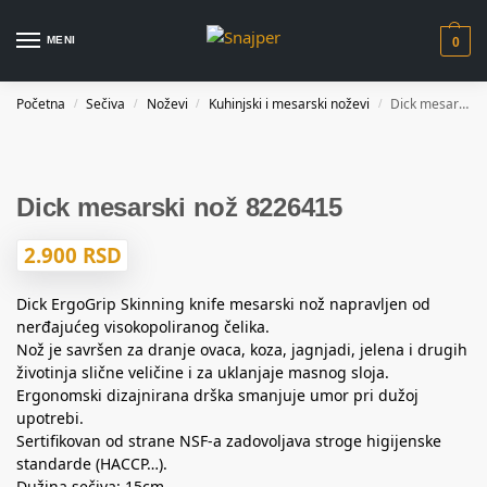
MENI
0
Početna
Sečiva
Noževi
Kuhinjski i mesarski noževi
Dick mesarski nož 8226415
/
/
/
/
Dick mesarski nož 8226415
2.900
RSD
Dick ErgoGrip Skinning knife mesarski nož napravljen od
nerđajućeg visokopoliranog čelika.
Nož je savršen za dranje ovaca, koza, jagnjadi, jelena i drugih
životinja slične veličine i za uklanjaje masnog sloja.
Ergonomski dizajnirana drška smanjuje umor pri dužoj
upotrebi.
Sertifikovan od strane NSF-a zadovoljava stroge higijenske
standarde (HACCP…).
Dužina sečiva: 15cm