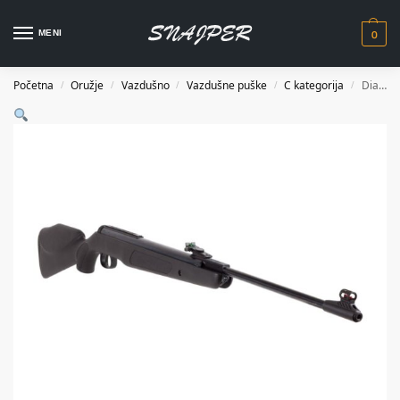
0
MENI
Početna
Oružje
Vazdušno
Vazdušne puške
C kategorija
Diana Vazdušna puška 340 N-Tec Panther 4.5mm
/
/
/
/
/