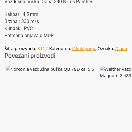
Vazdušna puška Diana 340 N-Tec Panther
Kalibar : 4,5 mm
Brzina : 330 m/s
Kundak : PVC
Potrebna prijava u MUP
Šifra proizvoda:
3112
Kategorija:
C kategorija
Oznaka:
Diana
Povezani proizvodi