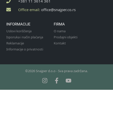
+381 11 3614 361
Office email:
office@snajper.co.rs
INFORMACIJE
FIRMA
Uslovi koriščenja
O nama
Isporuka i način plaćanja
Prodajni objekti
Reklamacije
Kontakt
Informacije o privatnosti
©2026 Snajper d.o.o - Sva prava zadržana.