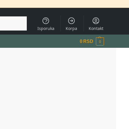
Pretraži
Isporuka
Korpa
Kontakt
0
RSD
0