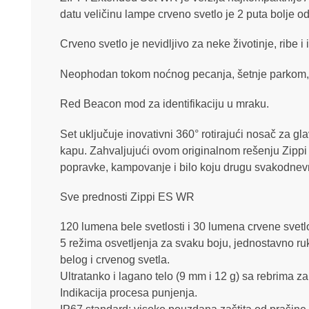
datu veličinu lampe crveno svetlo je 2 puta bolje od
Crveno svetlo je nevidljivo za neke životinje, ribe i
Neophodan tokom noćnog pecanja, šetnje parkom, pos
Red Beacon mod za identifikaciju u mraku.
Set uključuje inovativni 360° rotirajući nosač za 
kapu. Zahvaljujući ovom originalnom rešenju Zip
popravke, kampovanje i bilo koju drugu svakodnevn
Sve prednosti Zippi ES WR
120 lumena bele svetlosti i 30 lumena crvene svetl
5 režima osvetljenja za svaku boju, jednostavno 
belog i crvenog svetla.
Ultratanko i lagano telo (9 mm i 12 g) sa rebrima za
Indikacija procesa punjenja.