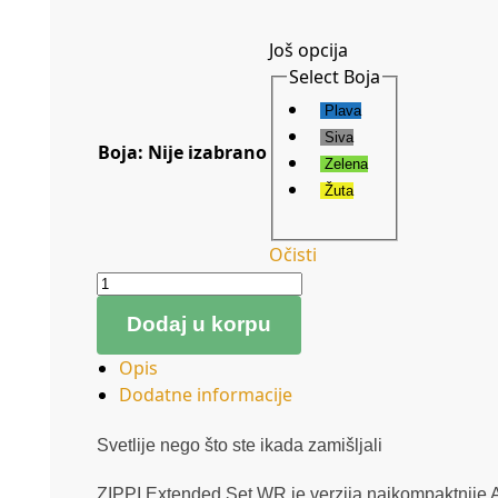
Još opcija
Select Boja
Plava
Siva
Boja
:
Nije izabrano
Zelena
Žuta
Očisti
Dodaj u korpu
Opis
Dodatne informacije
Svetlije nego što ste ikada zamišljali
ZIPPI Extended Set WR je verzija najkompaktnije 