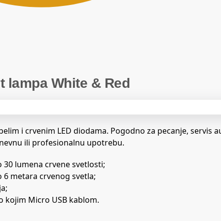
t lampa White & Red
 belim i crvenim LED diodama. Pogodno za pecanje, servis a
nevnu ili profesionalnu upotrebu.
o 30 lumena crvene svetlosti;
o 6 metara crvenog svetla;
a;
lo kojim Micro USB kablom.