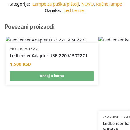
Kategorije:
Lampe za pušku/pištolj
,
NOVO
,
Ručne lampe
Oznaka:
Led Lenser
Povezani proizvodi
OPREMA ZA LAMPE
LedLenser Adapter USB 220 V 502271
1.500
RSD
Dodaj u korpu
KAMPERSKE LAM
LedLenser k
500929