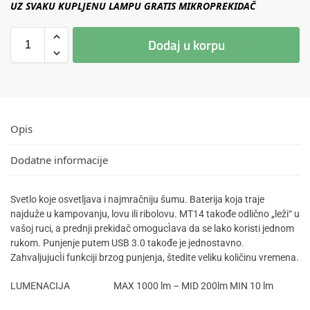
UZ SVAKU KUPLJENU LAMPU GRATIS MIKROPREKIDAČ
Dodaj u korpu
Opis
Dodatne informacije
Svetlo koje osvetljava i najmračniju šumu. Baterija koja traje
najduže u kampovanju, lovu ili ribolovu. MT14 takođe odlično „leži“ u
vašoj ruci, a prednji prekidač omogucÌava da se lako koristi jednom
rukom. Punjenje putem USB 3.0 takođe je jednostavno.
ZahvaljujucÌi funkciji brzog punjenja, štedite veliku količinu vremena.
LUMENACIJA MAX 1000 lm – MID 200lm MIN 10 lm