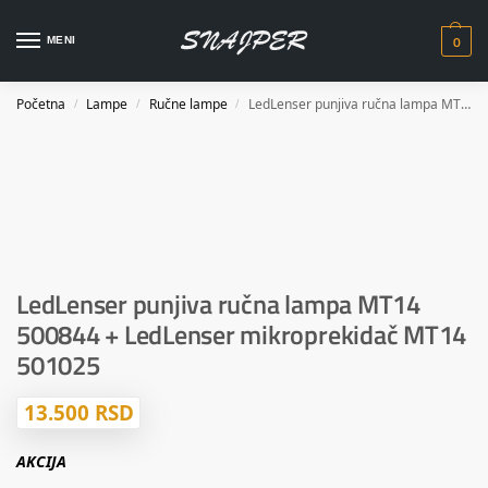
0
MENI
Početna
Lampe
Ručne lampe
LedLenser punjiva ručna lampa MT14 500844 + LedLenser mikroprekidač MT14 501025
/
/
/
LedLenser punjiva ručna lampa MT14
500844 + LedLenser mikroprekidač MT14
501025
13.500
RSD
AKCIJA