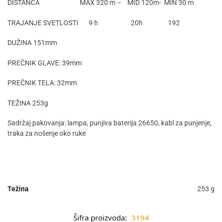
DISTANCA MAX 320 m – MID 120m- MIN 30 m
TRAJANJE SVETLOSTI 9 h 20h 192
DUŽINA 151mm
PREČNIK GLAVE: 39mm
PREČNIK TELA: 32mm
TEŽINA 253g
Sadržaj pakovanja: lampa, punjiva baterija 26650, kabl za punjenje,
traka za nošenje oko ruke
Težina
253 g
Šifra proizvoda:
3194