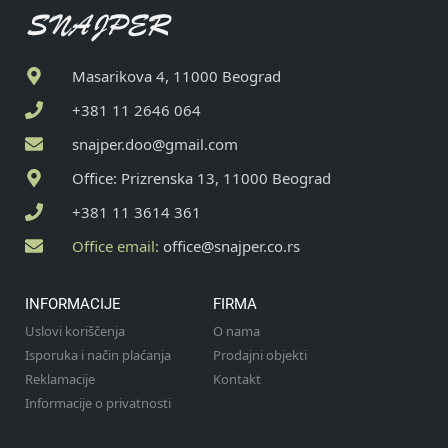
Masarikova 4, 11000 Beograd
+381 11 2646 064
snajper.doo@gmail.com
Office: Prizrenska 13, 11000 Beograd
+381 11 3614 361
Office email:
office@snajper.co.rs
INFORMACIJE
FIRMA
Uslovi koriščenja
O nama
Isporuka i način plaćanja
Prodajni objekti
Reklamacije
Kontakt
Informacije o privatnosti