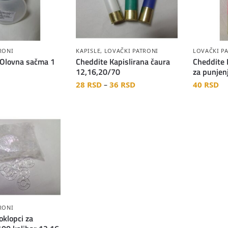
RONI
KAPISLE
,
LOVAČKI PATRONI
LOVAČKI P
Olovna sačma 1
Cheddite Kapislirana čaura
Cheddite 
12,16,20/70
za punjen
28
RSD
36
RSD
40
RSD
–
RONI
klopci za