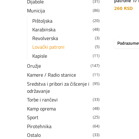
patrone 1/1
Dijabole
(31)
260
RSD
Municija
(86)
Pištoljska
(20)
Karabinska
(48)
Revolverska
(3)
Lovački patroni
(5)
Kapisle
(11)
Oružje
(147)
Kamere / Radio stanice
(11)
Sredstva i pribori za čišcenje i
(95)
održavanje
Torbe i rančevi
(33)
Kamp oprema
(48)
Sport
(25)
Pirotehnika
(64)
Ostalo
(33)