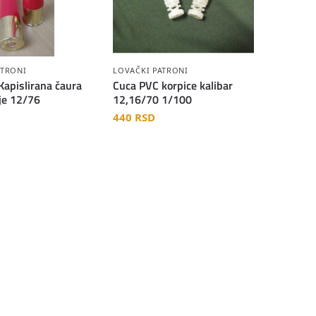
ATRONI
LOVAČKI PATRONI
Kapislirana čaura
Cuca PVC korpice kalibar
je 12/76
12,16/70 1/100
440
RSD