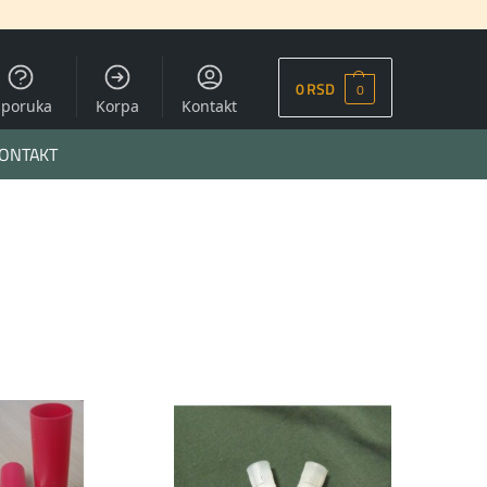
0
RSD
0
sporuka
Korpa
Kontakt
ONTAKT