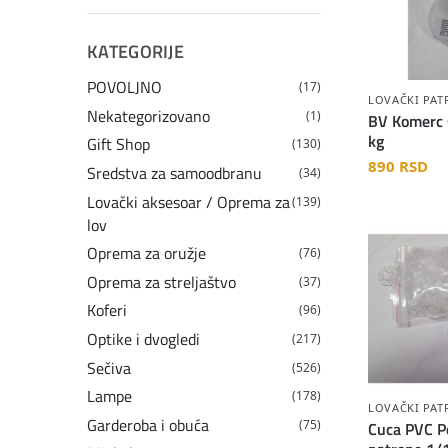
KATEGORIJE
POVOLJNO
(17)
LOVAČKI PAT
Nekategorizovano
(1)
BV Komerc 
kg
Gift Shop
(130)
890
RSD
Sredstva za samoodbranu
(34)
Lovački aksesoar / Oprema za
(139)
lov
Oprema za oružje
(76)
Oprema za streljaštvo
(37)
Koferi
(96)
Optike i dvogledi
(217)
Sečiva
(526)
Lampe
(178)
LOVAČKI PAT
Garderoba i obuća
(75)
Cuca PVC Po