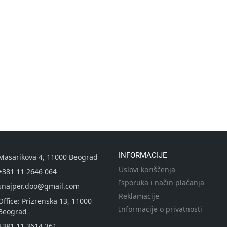
INFORMACIJE
Masarikova 4, 11000 Beograd
Uslovi koriščenja
+381 11 2646 064
Isporuka i način plaćanja
snajper.doo@gmail.com
Reklamacije
Office: Prizrenska 13, 11000
Informacije o privatnosti
Beograd
+381 11 3614 361