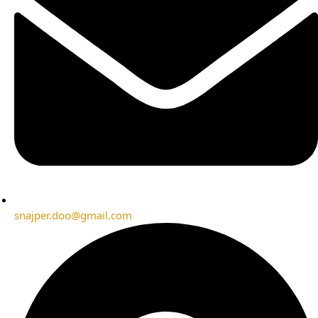
snajper.doo@gmail.com