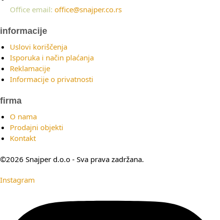
Office email:
office@snajper.co.rs
informacije
Uslovi koriščenja
Isporuka i način plaćanja
Reklamacije
Informacije o privatnosti
firma
O nama
Prodajni objekti
Kontakt
©2026 Snajper d.o.o - Sva prava zadržana.
Instagram