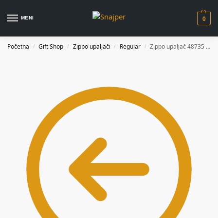
MENI
0
Početna
Gift Shop
Zippo upaljači
Regular
Zippo upaljač 48735 Bond BT 007
/
/
/
/