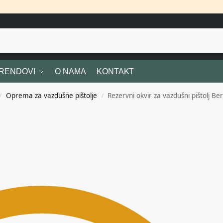
RENDOVI
O NAMA
KONTAKT
Oprema za vazdušne pištolje
Rezervni okvir za vazdušni pištolj B
/
/