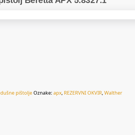
pištolj Beretta APX 5.8327.1
dušne pištolje
Oznake:
apx
,
REZERVNI OKVIR
,
Walther