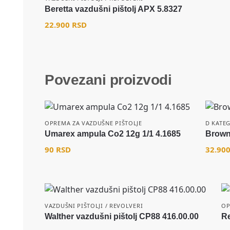
Beretta vazdušni pištolj APX 5.8327
22.900
RSD
Povezani proizvodi
OPREMA ZA VAZDUŠNE PIŠTOLJE
D KATE
Umarex ampula Co2 12g 1/1 4.1685
Brown
90
RSD
32.90
VAZDUŠNI PIŠTOLJI / REVOLVERI
OP
Walther vazdušni pištolj CP88 416.00.00
Re