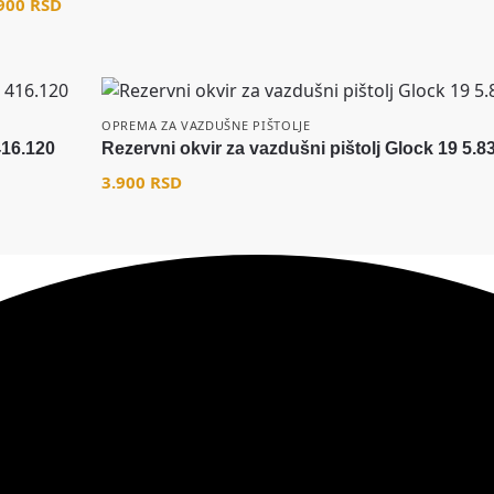
.900
RSD
OPREMA ZA VAZDUŠNE PIŠTOLJE
416.120
Rezervni okvir za vazdušni pištolj Glock 19 5.8
3.900
RSD