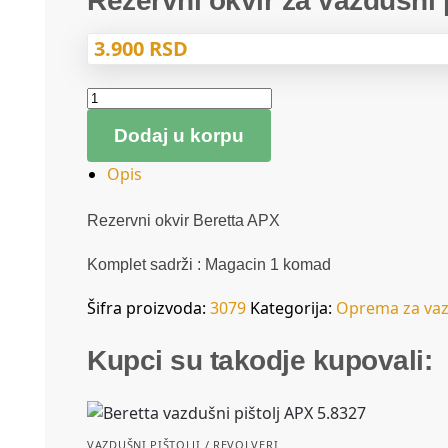
Rezervni okvir za vazdušni 
3.900
RSD
Dodaj u korpu
Opis
Rezervni okvir Beretta APX
Komplet sadrži : Magacin 1 komad
Šifra proizvoda:
3079
Kategorija:
Oprema za vaz
Kupci su takodje kupovali:
VAZDUŠNI PIŠTOLJI / REVOLVERI