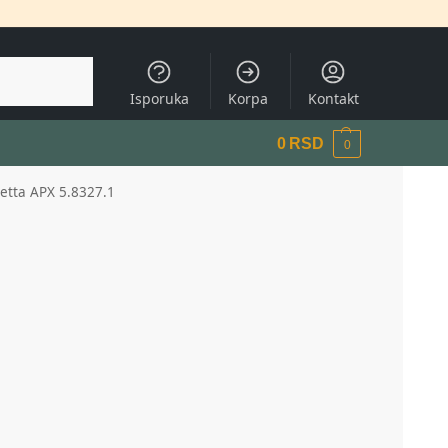
Pretraži
Isporuka
Korpa
Kontakt
0
RSD
0
eretta APX 5.8327.1