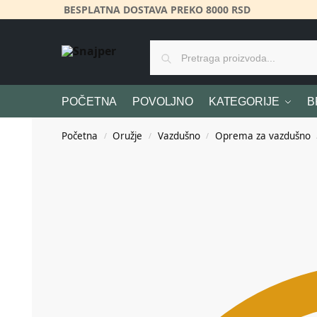
BESPLATNA DOSTAVA PREKO 8000 RSD
POČETNA
POVOLJNO
KATEGORIJE
B
Početna
Oružje
Vazdušno
Oprema za vazdušno
/
/
/