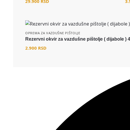
29.900
RSD
3
OPREMA ZA VAZDUŠNE PIŠTOLJE
Rezervni okvir za vazdušne pištolje ( dijabole ) 
2.900
RSD