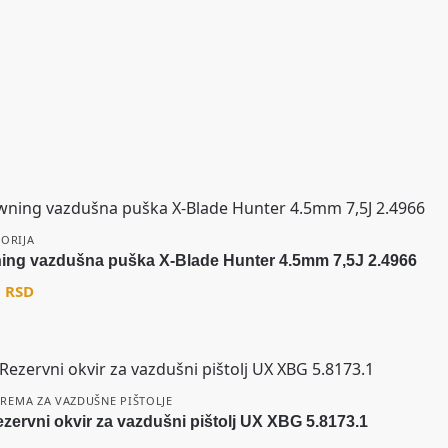
GORIJA
ing vazdušna puška X-Blade Hunter 4.5mm 7,5J 2.4966
0
RSD
REMA ZA VAZDUŠNE PIŠTOLJE
zervni okvir za vazdušni pištolj UX XBG 5.8173.1