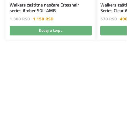
Walkers zaštitne naočare Crosshair
Walkers zašti
series Amber SGL-AMB
Series Clear
1.300
RSD
1.150
RSD
570
RSD
49
Dodaj u korpu