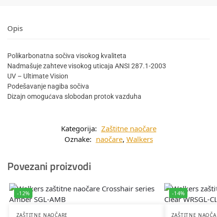
Opis
Polikarbonatna sočiva visokog kvaliteta
Nadmašuje zahteve visokog uticaja ANSI 287.1-2003
UV – Ultimate Vision
Podešavanje nagiba sočiva
Dizajn omogućava slobodan protok vazduha
Kategorija:
Zaštitne naočare
Oznake:
naočare
,
Walkers
Povezani proizvodi
-12%
-14%
ZAŠTITNE NAOČARE
ZAŠTITNE NAOČA