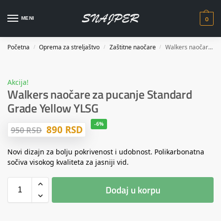
0
MENI
Početna
Oprema za streljaštvo
Zaštitne naočare
Walkers naočare za pucanje Standard Grade Yellow YLSG
/
/
/
Akcija!
Walkers naočare za pucanje Standard
Grade Yellow YLSG
-6%
890
RSD
950
RSD
Novi dizajn za bolju pokrivenost i udobnost. Polikarbonatna
sočiva visokog kvaliteta za jasniji vid.
Dodaj u korpu