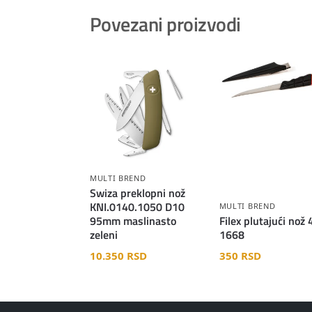
Povezani proizvodi
MULTI BREND
Swiza preklopni nož
KNI.0140.1050 D10
MULTI BREND
95mm maslinasto
Filex plutajući nož 
zeleni
1668
10.350
RSD
350
RSD