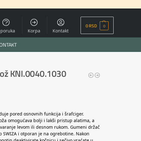
0
RSD
0
sporuka
Korpa
Kontakt
ONTAKT
nož KNI.0040.1030
duje pored osnovnih funkcija i šrafciger.
oža omogućava bolji i lakši pristup alatima, a
otvaranje levom ili desnom rukom. Gumeni držač
ip SWIZA i otporan je na ogrebotine. Nakon
gotip deaktivirate kočnicu i sečivo vraćate u