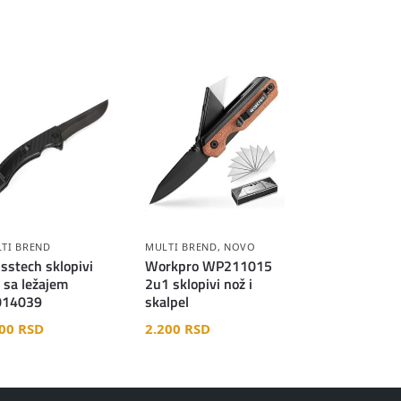
TI BREND
MULTI BREND
,
NOVO
sstech sklopivi
Workpro WP211015
 sa ležajem
2u1 sklopivi nož i
014039
skalpel
900
RSD
2.200
RSD