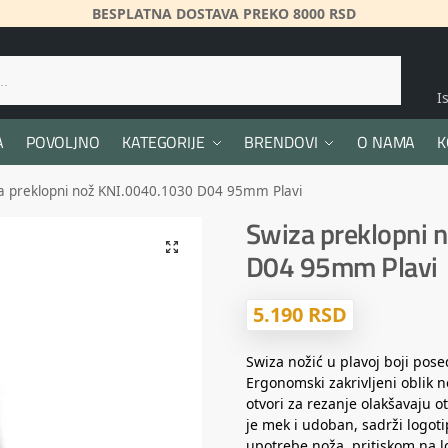
BESPLATNA DOSTAVA PREKO 8000 RSD
Pretraži
I
A
POVOLJNO
KATEGORIJE
BRENDOVI
O NAMA
K
a preklopni nož KNI.0040.1030 D04 95mm Plavi
Swiza preklopni 
D04 95mm Plavi
5.190
RSD
Swiza nožić u plavoj boji pose
Ergonomski zakrivljeni oblik n
otvori za rezanje olakšavaju 
je mek i udoban, sadrži logot
upotrebe noža, pritiskom na lo