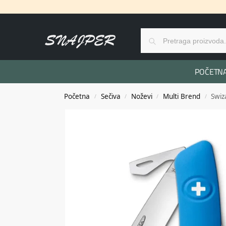
POČETN
Početna
Sečiva
Noževi
Multi Brend
Swiz
/
/
/
/