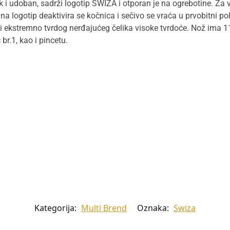
 i udoban, sadrži logotip SWIZA i otporan je na ogrebotine. Za
na logotip deaktivira se kočnica i sečivo se vraća u prvobitni p
 ekstremno tvrdog nerđajućeg čelika visoke tvrdoće. Nož ima 11 f
 br.1, kao i pincetu.
Kategorija:
Multi Brend
Oznaka:
Swiza