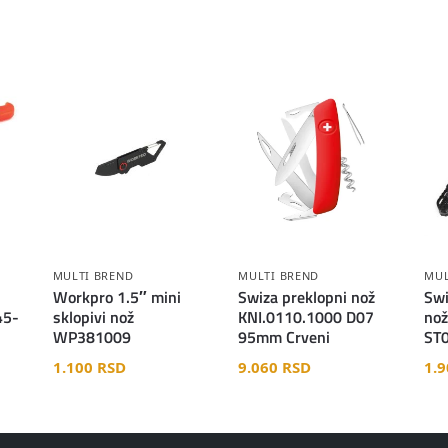
MULTI BREND
MULTI BREND
MUL
Workpro 1.5″ mini
Swiza preklopni nož
Swi
45-
sklopivi nož
KNI.0110.1000 D07
nož
WP381009
95mm Crveni
ST
1.100
RSD
9.060
RSD
1.