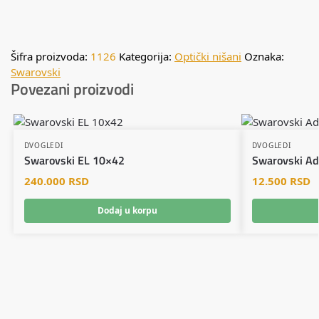
Šifra proizvoda:
1126
Kategorija:
Optički nišani
Oznaka:
Swarovski
Povezani proizvodi
DVOGLEDI
DVOGLEDI
Swarovski EL 10×42
Swarovski Ad
240.000
RSD
12.500
RSD
Dodaj u korpu