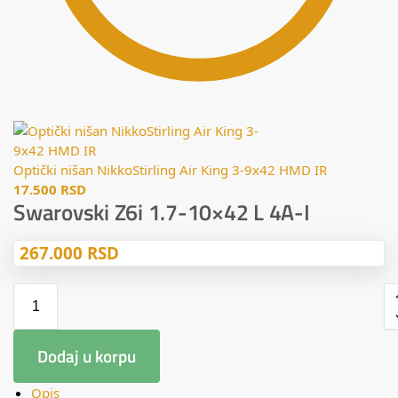
Optički nišan NikkoStirling Air King 3-9x42 HMD IR
17.500
RSD
Swarovski Z6i 1.7-10×42 L 4A-I
267.000
RSD
Dodaj u korpu
Opis