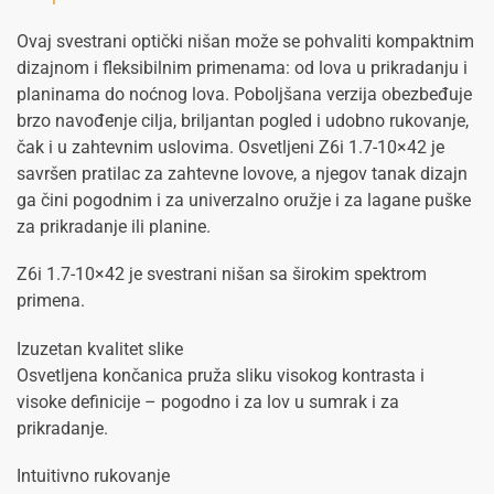
Ovaj svestrani optički nišan može se pohvaliti kompaktnim
dizajnom i fleksibilnim primenama: od lova u prikradanju i
planinama do noćnog lova. Poboljšana verzija obezbeđuje
brzo navođenje cilja, briljantan pogled i udobno rukovanje,
čak i u zahtevnim uslovima. Osvetljeni Z6i 1.7-10×42 je
savršen pratilac za zahtevne lovove, a njegov tanak dizajn
ga čini pogodnim i za univerzalno oružje i za lagane puške
za prikradanje ili planine.
Z6i 1.7-10×42 je svestrani nišan sa širokim spektrom
primena.
Izuzetan kvalitet slike
Osvetljena končanica pruža sliku visokog kontrasta i
visoke definicije – pogodno i za lov u sumrak i za
prikradanje.
Intuitivno rukovanje