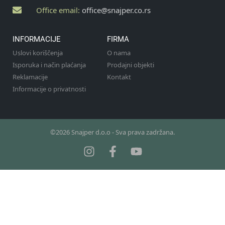
Office email:
office@snajper.co.rs
INFORMACIJE
FIRMA
Uslovi koriščenja
O nama
Isporuka i način plaćanja
Prodajni objekti
Reklamacije
Kontakt
Informacije o privatnosti
©2026 Snajper d.o.o - Sva prava zadržana.