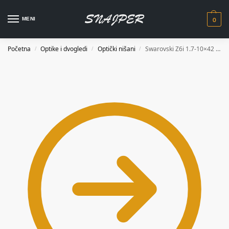
0
MENI
Početna
Optike i dvogledi
Optički nišani
Swarovski Z6i 1.7-10×42 L 4A-I
/
/
/