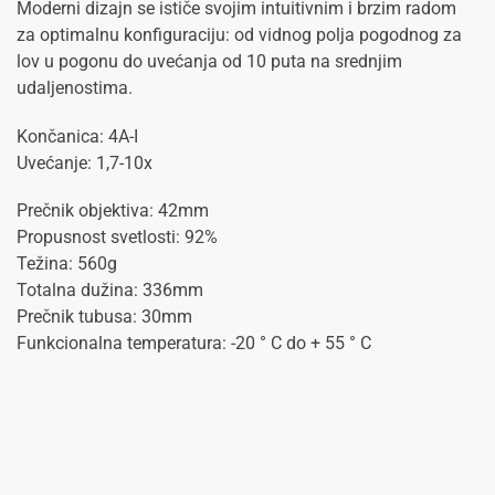
Moderni dizajn se ističe svojim intuitivnim i brzim radom
za optimalnu konfiguraciju: od vidnog polja pogodnog za
lov u pogonu do uvećanja od 10 puta na srednjim
udaljenostima.
Končanica: 4A-I
Uvećanje: 1,7-10x
Prečnik objektiva: 42mm
Propusnost svetlosti: 92%
Težina: 560g
Totalna dužina: 336mm
Prečnik tubusa: 30mm
Funkcionalna temperatura: -20 ° C do + 55 ° C