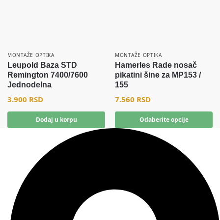
MONTAŽE OPTIKA
MONTAŽE OPTIKA
Leupold Baza STD
Hamerles Rade nosač
Remington 7400/7600
pikatini šine za MP153 /
Jednodelna
155
3.900
RSD
7.560
RSD
Dodaj u korpu
Odaberite opcije