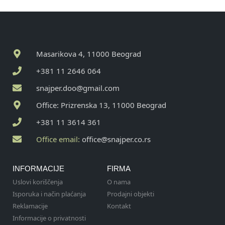
Masarikova 4, 11000 Beograd
+381 11 2646 064
snajper.doo@gmail.com
Office: Prizrenska 13, 11000 Beograd
+381 11 3614 361
Office email:
office@snajper.co.rs
INFORMACIJE
FIRMA
Uslovi koriščenja
O nama
Isporuka i način plaćanja
Prodajni objekti
Reklamacije
Kontakt
Informacije o privatnosti