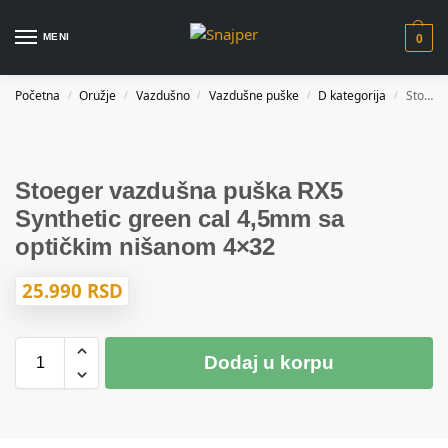
MENI
0
Početna
Oružje
Vazdušno
Vazdušne puške
D kategorija
Stoeger vazdušna puška RX5 Synthetic green cal 4,5mm sa optičkim nišanom 4×32
/
/
/
/
/
Stoeger vazdušna puška RX5
Synthetic green cal 4,5mm sa
optičkim nišanom 4×32
25.990
RSD
Dodaj u korpu