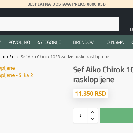
BESPLATNA DOSTAVA PREKO 8000 RSD
Pretraži
I
A
POVOLJNO
KATEGORIJE
BRENDOVI
O NAMA
K
a oružje
Sef Aiko Chirok 1025 za dve puske rasklopljene
/
Sef Aiko Chirok 1
rasklopljene
11.350
RSD