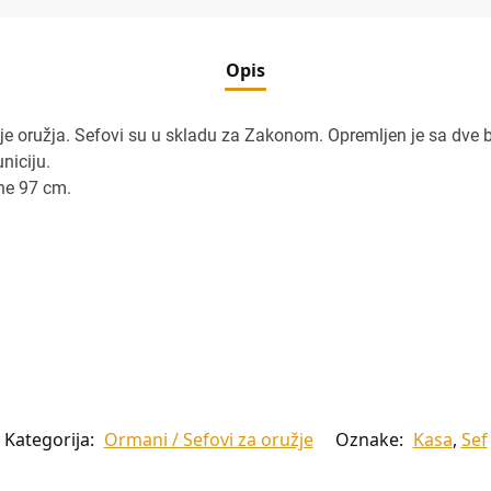
Opis
je oružja. Sefovi su u skladu za Zakonom. Opremljen je sa dve b
niciju.
ne 97 cm.
Kategorija:
Ormani / Sefovi za oružje
Oznake:
Kasa
,
Sef