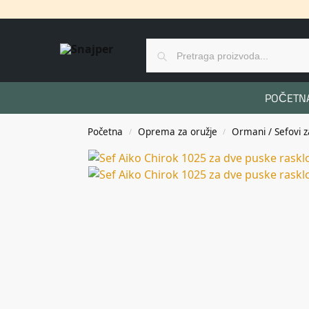
POČETN
Početna
Oprema za oružje
Ormani / Sefovi z
/
/