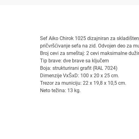
Sef Aiko Chirok 1025 dizajniran za skladišten
pričvršćivanje sefa na zid. Odvojen deo za mu
Broj cevi za smeštaj: 2 cevi maksimalne duži
Tip brave: dve brave sa ključem
Boja: strukturirani grafit (RAL 7024)
Dimenzije VxŠxD: 100 x 20 x 25 cm.
Trezor za municiju: 22 x 19,8 x 10,5 cm.
Neto težina: 13 kg.