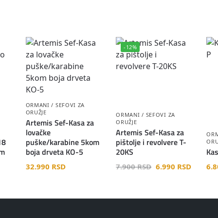
-12%
ORMANI / SEFOVI ZA
ORUŽJE
ORMANI / SEFOVI ZA
Artemis Sef-Kasa za
ORUŽJE
lovačke
Artemis Sef-Kasa za
ORM
18
puške/karabine 5kom
pištolje i revolvere T-
ORU
cm
boja drveta KO-5
20KS
Kas
32.990
RSD
7.900
RSD
6.990
RSD
6.