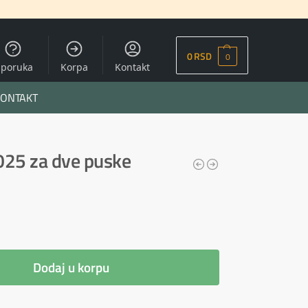
0
RSD
0
sporuka
Korpa
Kontakt
ONTAKT
025 za dve puske
Dodaj u korpu