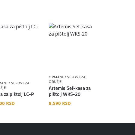
ORMANI / SEFOVI ZA
ORUŽJE
ANI / SEFOVI ZA
Artemis Sef-kasa za
ŽJE
a za pištolj LC-P
pištolj WKS-20
800
RSD
8.590
RSD