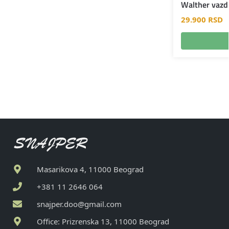
Walther vazd
29.900
RSD
Masarikova 4, 11000 Beograd
+381 11 2646 064
snajper.doo@gmail.com
Office: Prizrenska 13, 11000 Beograd