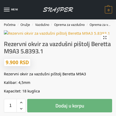
0
MENI
Početna
Oružje
Vazdušno
Oprema za vazdušno
Oprema za vazdušne pištolje
/
/
/
/
Rezervni okvir za vazdušni pištolj Beretta
M9A3 5.8393.1
9.900
RSD
Rezervni okvir za vazdušni pištolj Beretta M9A3
Kalibar: 4,5mm
Kapacitet: 18 kuglica
Dodaj u korpu