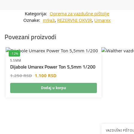
Kategorija:
Oprema za vazdušne pištolje
Oznake:
m9a3
,
REZERVNI OKVIR
,
Umarex
Povezani proizvodi
-12%
5.5MM
Dijabole Umarex Power Ton 5,5mm 1/200
1.250
RSD
1.100
RSD
Dodaj u korpu
VAZDUŠNI PIŠTOL