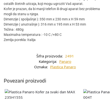
ostalih štetnih uticaja, koji mogu ugroziti Vaš aparat.
Kofer je prazan, da bi manji telefon ili drugi aparat bez problema
mogli da stanu u njega.
Dimenzije ( spoljašnje ): 350 mm x 230 mm x H 59 mm
Dimenzije ( unutrašnje ): 316 mm x 195 mm x H 53 mm
Težina : 480g
Maximalna temperatura : -10 C /+80 C
Zemlja porekla: Italija
Šifra proizvoda:
2491
Kategorija:
Panaro
Oznaka:
Plastica Panaro
Povezani proizvodi