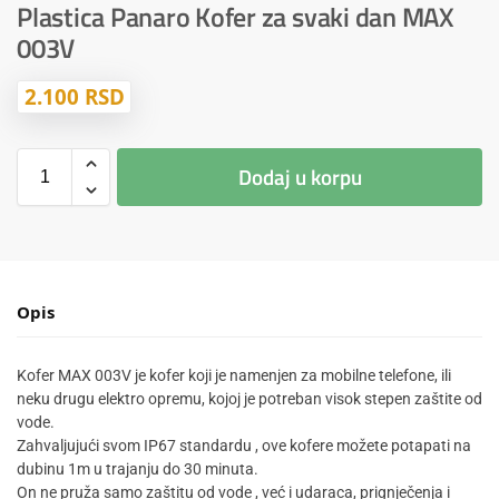
Plastica Panaro Kofer za svaki dan MAX
003V
2.100
RSD
Dodaj u korpu
Opis
Kofer MAX 003V je kofer koji je namenjen za mobilne telefone, ili
neku drugu elektro opremu, kojoj je potreban visok stepen zaštite od
vode.
Zahvaljujući svom IP67 standardu , ove kofere možete potapati na
dubinu 1m u trajanju do 30 minuta.
On ne pruža samo zaštitu od vode , već i udaraca, prignječenja i