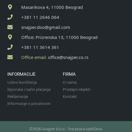
Masarikova 4, 11000 Beograd
+381 11 2646 064
snajper.doo@gmail.com
Office: Prizrenska 13, 11000 Beograd
+381 11 3614 361
Office email:
office@snajper.co.rs
INFORMACIJE
FIRMA
Uslovi koriščenja
O nama
Isporuka i način plaćanja
Prodajni objekti
Reklamacije
Kontakt
Informacije o privatnosti
©2026 Snajper d.o.o - Sva prava zadržana.