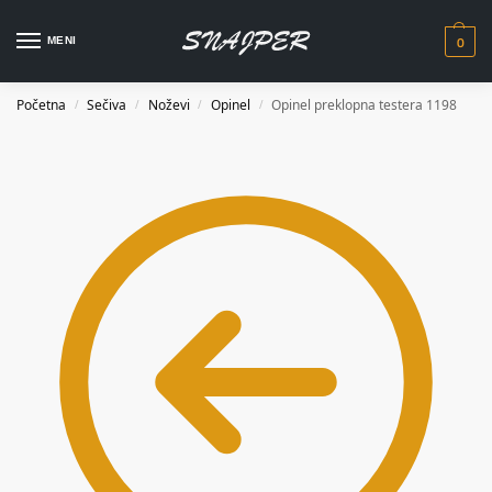
0
MENI
Početna
Sečiva
Noževi
Opinel
Opinel preklopna testera 1198
/
/
/
/