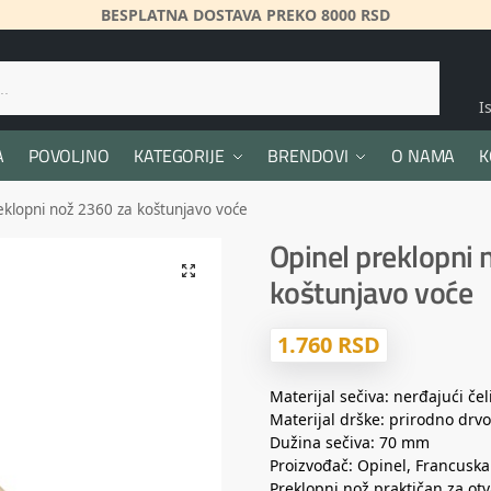
BESPLATNA DOSTAVA PREKO 8000 RSD
Pretraži
I
A
POVOLJNO
KATEGORIJE
BRENDOVI
O NAMA
K
eklopni nož 2360 za koštunjavo voće
Opinel preklopni 
koštunjavo voće
1.760
RSD
Materijal sečiva: nerđajući čel
Materijal drške: prirodno drv
Dužina sečiva: 70 mm
Proizvođač: Opinel, Francuska
Preklopni nož praktičan za otv