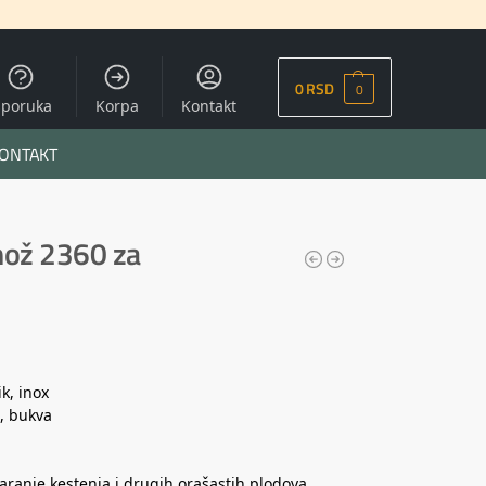
0
RSD
0
sporuka
Korpa
Kontakt
ONTAKT
nož 2360 za
ik, inox
o, bukva
aranje kestenja i drugih orašastih plodova