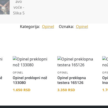
Kategorija:
Opinel
Oznaka:
Opinel
OPINEL
OPINEL
OPI
ož
Opinel preklopni nož
Opinel preklopna
Opi
133080
testera 165126
Ino
1.650
RSD
3.350
RSD
1.