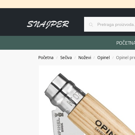
POČETN
Početna
Sečiva
Noževi
Opinel
Opinel pr
/
/
/
/