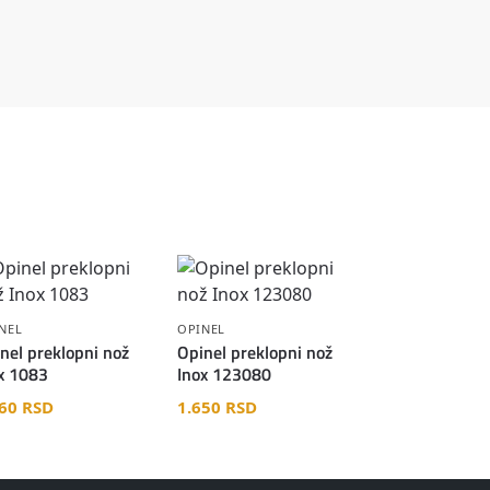
NEL
OPINEL
nel preklopni nož
Opinel preklopni nož
x 1083
Inox 123080
760
RSD
1.650
RSD