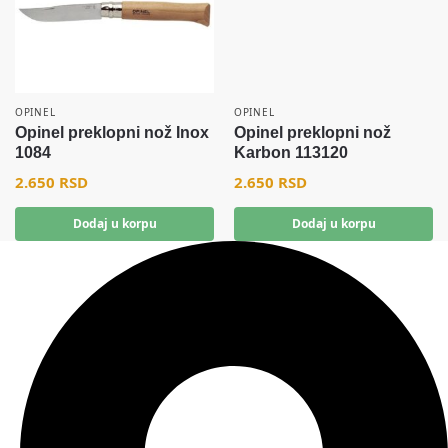
OPINEL
OPINEL
Opinel preklopni nož Inox
Opinel preklopni nož
1084
Karbon 113120
2.650
RSD
2.650
RSD
Dodaj u korpu
Dodaj u korpu