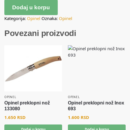
Dodaj u korpu
Kategorija:
Opinel
Oznaka:
Opinel
Povezani proizvodi
OPINEL
OPINEL
Opinel preklopni nož
Opinel preklopni nož Inox
133080
693
1.650
RSD
1.600
RSD
Dodaj u korpu
Dodaj u korpu