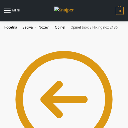
MENI
0
Početna
Sečiva
Noževi
Opinel
Opinel Inox 8 Hiking nož 2186
/
/
/
/