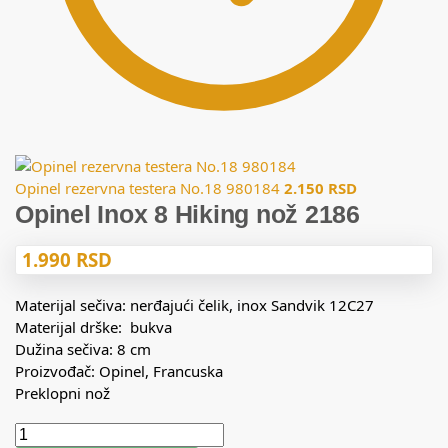
Opinel rezervna testera No.18 980184
2.150
RSD
Opinel Inox 8 Hiking nož 2186
1.990
RSD
Materijal sečiva: nerđajući čelik, inox Sandvik 12C27
Materijal drške: bukva
Dužina sečiva: 8 cm
Proizvođač: Opinel, Francuska
Preklopni nož