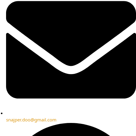
snajper.doo@gmail.com