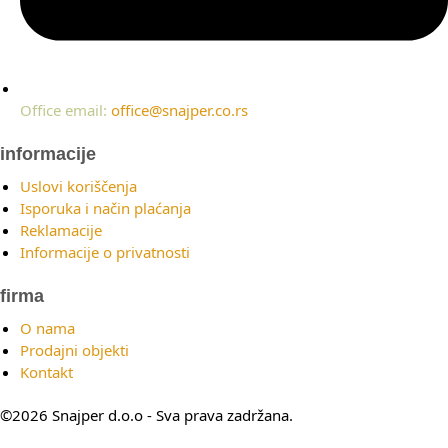
Office email:
office@snajper.co.rs
informacije
Uslovi koriščenja
Isporuka i način plaćanja
Reklamacije
Informacije o privatnosti
firma
O nama
Prodajni objekti
Kontakt
©2026 Snajper d.o.o - Sva prava zadržana.