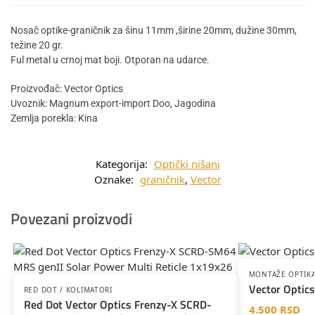
Nosač optike-graničnik za šinu 11mm ,širine 20mm, dužine 30mm,
težine 20 gr.
Ful metal u crnoj mat boji. Otporan na udarce.
Proizvođač: Vector Optics
Uvoznik: Magnum export-import Doo, Jagodina
Zemlja porekla: Kina
Kategorija:
Optički nišani
Oznake:
graničnik
,
Vector
Povezani proizvodi
MONTAŽE OPTIK
Vector Optic
RED DOT / KOLIMATORI
Red Dot Vector Optics Frenzy-X SCRD-
4.500
RSD