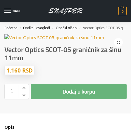
0
MENI
Početna
Optike i dvogledi
Optički nišani
Vector Optics SCOT-05 graničnik za šinu 11mm
/
/
/
Vector Optics SCOT-05 graničnik za šinu
11mm
1.160
RSD
Dodaj u korpu
Opis