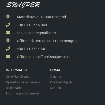
Masarikova 4, 11000 Beograd
+381 11 2646 064
snajper.doo@gmail.com
Office: Prizrenska 13, 11000 Beograd
+381 11 3614 361
Office email:
office@snajper.co.rs
INFORMACIJE
FIRMA
Uslovi koriščenja
O nama
Isporuka i način plaćanja
Prodajni objekti
Reklamacije
Kontakt
Informacije o privatnosti