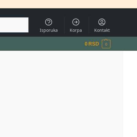
Pretraži
Isporuka
Korpa
Kontakt
0
RSD
0