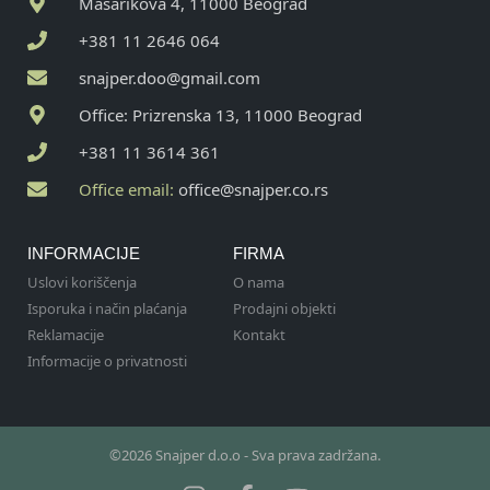
Masarikova 4, 11000 Beograd
+381 11 2646 064
snajper.doo@gmail.com
Office: Prizrenska 13, 11000 Beograd
+381 11 3614 361
Office email:
office@snajper.co.rs
INFORMACIJE
FIRMA
Uslovi koriščenja
O nama
Isporuka i način plaćanja
Prodajni objekti
Reklamacije
Kontakt
Informacije o privatnosti
©2026 Snajper d.o.o - Sva prava zadržana.