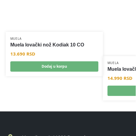
MUELA
Muela lovački nož Kodiak 10 CO
13.690
RSD
MUELA
Dodaj u korpu
Muela lovač
14.990
RSD