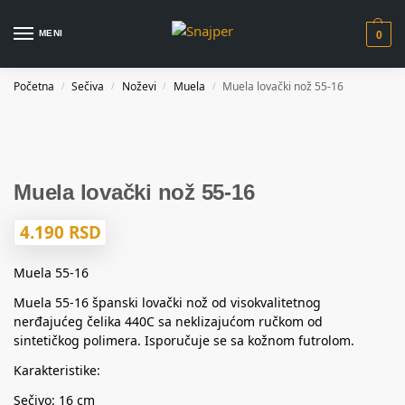
MENI
0
Početna
Sečiva
Noževi
Muela
Muela lovački nož 55-16
/
/
/
/
Muela lovački nož 55-16
4.190
RSD
Muela 55-16
Muela 55-16 španski lovački nož od visokvalitetnog
nerđajućeg čelika 440C sa neklizajućom ručkom od
sintetičkog polimera. Isporučuje se sa kožnom futrolom.
Karakteristike:
Sečivo: 16 cm