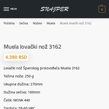
0
MENI
Početna
Sečiva
Noževi
Muela
Muela lovački nož 3162
/
/
/
/
Muela lovački nož 3162
4.390
RSD
Lovački nož Španskog proizvođača Muela 3162
Težina noža: 250 g
Ukupna dužina: 270mm
Dužina sečiva: 160mm
Čelik: MOVA 440
Tvrdoća: 58-60 HRC