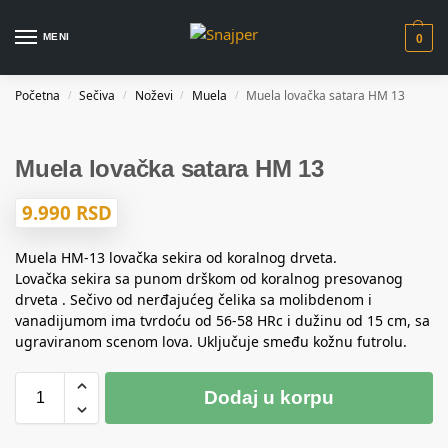
MENI
0
Početna
Sečiva
Noževi
Muela
Muela lovačka satara HM 13
/
/
/
/
Muela lovačka satara HM 13
9.990
RSD
Muela HM-13 lovačka sekira od koralnog drveta.
Lovačka sekira sa punom drškom od koralnog presovanog
drveta . Sečivo od nerđajućeg čelika sa molibdenom i
vanadijumom ima tvrdoću od 56-58 HRc i dužinu od 15 cm, sa
ugraviranom scenom lova. Uključuje smeđu kožnu futrolu.
Dodaj u korpu