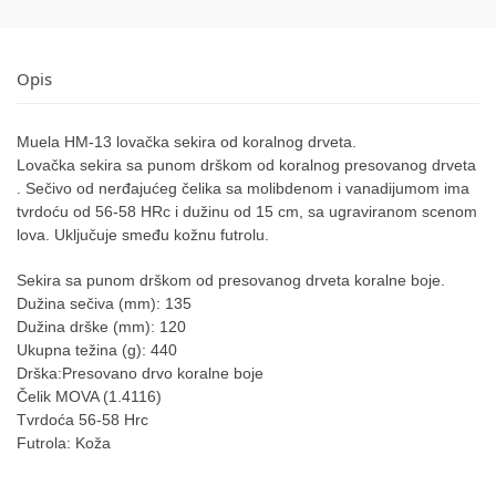
Opis
Muela HM-13 lovačka sekira od koralnog drveta.
Lovačka sekira sa punom drškom od koralnog presovanog drveta
. Sečivo od nerđajućeg čelika sa molibdenom i vanadijumom ima
tvrdoću od 56-58 HRc i dužinu od 15 cm, sa ugraviranom scenom
lova. Uključuje smeđu kožnu futrolu.
Sekira sa punom drškom od presovanog drveta koralne boje.
Dužina sečiva (mm): 135
Dužina drške (mm): 120
Ukupna težina (g): 440
Drška:Presovano drvo koralne boje
Čelik MOVA (1.4116)
Tvrdoća 56-58 Hrc
Futrola: Koža