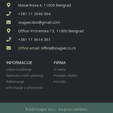
Masarikova 4, 11000 Beograd
+381 11 2646 064
snajper.doo@gmail.com
Office: Prizrenska 13, 11000 Beograd
+381 11 3614 361
Office email:
office@snajper.co.rs
INFORMACIJE
FIRMA
Uslovi koriščenja
O nama
Isporuka i način plaćanja
Prodajni objekti
Reklamacije
Kontakt
Informacije o privatnosti
©2026 Snajper d.o.o - Sva prava zadržana.