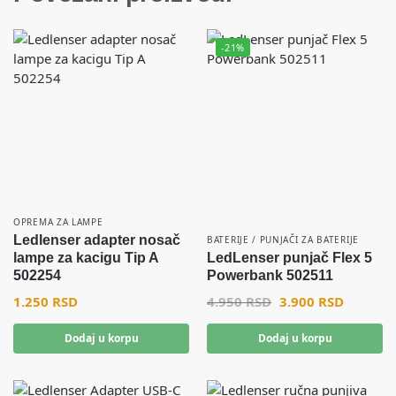
-21%
OPREMA ZA LAMPE
Ledlenser adapter nosač
BATERIJE / PUNJAČI ZA BATERIJE
lampe za kacigu Tip A
LedLenser punjač Flex 5
502254
Powerbank 502511
1.250
RSD
4.950
RSD
3.900
RSD
Dodaj u korpu
Dodaj u korpu