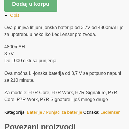
Dodaj u korpu
Opis
Ova punjiva litijum-jonska baterija od 3,7V od 4800mAH je
za upotrebu u nekoliko LedLenser proizvoda.
4800mAH
3.7V
Do 1000 ciklusa punjenja
Ova moćna Li-jonska baterija od 3,7 V se potpuno napuni
za 210 minuta.
Za modele: H7R Core, H7R Work, H7R Signature, P7R
Core, P7R Work, P7R Signature i još mnoge druge
Kategorija:
Baterije / Punjači za baterije
Oznaka:
Ledlenser
Povezani proizvodi