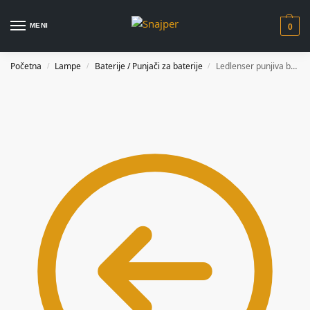
MENI
0
Početna
Lampe
Baterije / Punjači za baterije
Ledlenser punjiva baterija 21700 4800mah 3,7V – 502262
/
/
/