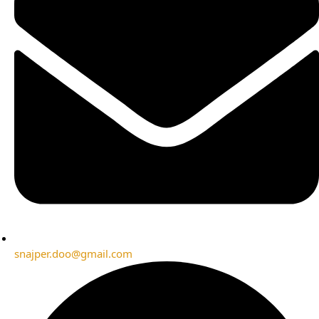
snajper.doo@gmail.com