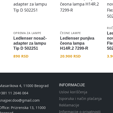
RUČ
OPREMA ZA LAMPE
ČEONE LAMPE
Le
Ledlenser nosač-
Ledlenser punjiva
no
adapter za lampu
čeona lampa
Fle
Tip D 502251
H14R.2 7299-R
50
890
RSD
20.900
RSD
3.
INFORMACIJE
Masarikova 4, 11000 Beograd
Uslovi koriščenja
+381 11 2646 064
Isporuka i način plaćanja
snajper.doo@gmail.com
Reklamacije
Office: Prizrenska 13, 11000
Informacije o privatnosti
Beograd