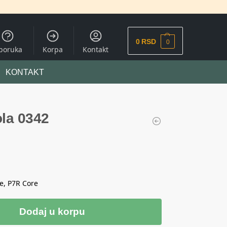
0
RSD
0
sporuka
Korpa
Kontakt
KONTAKT
ola 0342
e, P7R Core
Dodaj u korpu