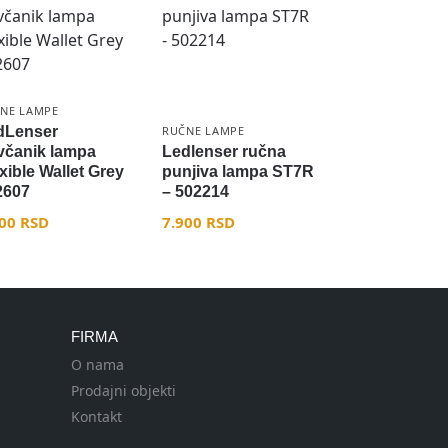
NE LAMPE
dLenser
RUČNE LAMPE
včanik lampa
Ledlenser ručna
xible Wallet Grey
punjiva lampa ST7R
2607
– 502214
900
RSD
7.900
RSD
FIRMA
O nama
Prodajni objekti
Kontakt