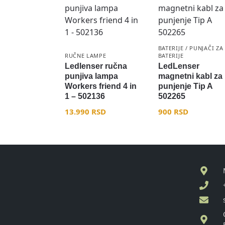
BATERIJE / PUNJAČI ZA
RUČNE LAMPE
BATERIJE
Ledlenser ručna
LedLenser
punjiva lampa
magnetni kabl za
Workers friend 4 in
punjenje Tip A
1 – 502136
502265
13.990
RSD
900
RSD