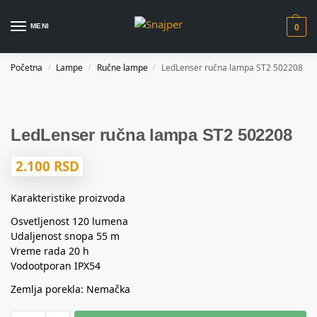
MENI
0
Početna
Lampe
Ručne lampe
LedLenser ručna lampa ST2 502208
/
/
/
LedLenser ručna lampa ST2 502208
2.100
RSD
Karakteristike proizvoda
Osvetljenost 120 lumena
Udaljenost snopa 55 m
Vreme rada 20 h
Vodootporan IPX54
Zemlja porekla: Nemačka