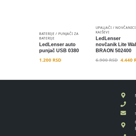
UPALJAČI / NOVČANICI
KAIŠEVI
BATERIJE / PUNJAČI ZA
BATERIJE
LedLenser
LedLenser auto
novčanik Lite Wal
punjač USB 0380
BRAON 502400
1.200
RSD
6.900
RSD
4.440