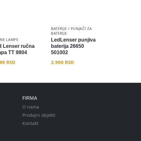
BATERIJE / PUNJAČI ZA
BATERIJE
NE LAMPE
LedLenser punjiva
d Lenser ručna
baterija 26650
mpa TT 9804
501002
990
RSD
2.900
RSD
FIRMA
O nama
Prodajni objekti
Kontakt