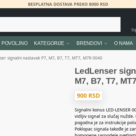
BESPLATNA DOSTAVA PREKO 8000 RSD
Pretraži
I
POVOLJNO
KATEGORIJE
BRENDOVI
O NAMA
ser signalni nastavak P7, M7, B7, T7, MT7, M7R 0040
LedLenser sign
M7, B7, T7, MT
900
RSD
Signalni konus LED-LENSER 00
vidljiv signal za slučaj nužde
pogodna je za instrukcije poli
Poklopac signala takođe je zan
homogene raspodele svetlosti 