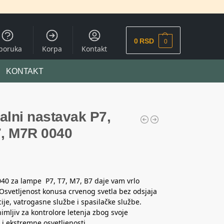
0
RSD
0
sporuka
Korpa
Kontakt
KONTAKT
alni nastavak P7,
7, M7R 0040
40 za lampe P7, T7, M7, B7 daje vam vrlo
. Osvetljenost konusa crvenog svetla bez odsjaja
cije, vatrogasne službe i spasilačke službe.
imljiv za kontrolore letenja zbog svoje
i ekstremne osvetljenosti.