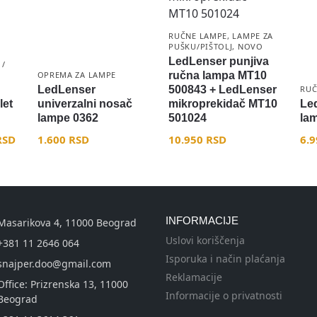
RUČNE LAMPE
,
LAMPE ZA
PUŠKU/PIŠTOLJ
,
NOVO
LedLenser punjiva
 /
OPREMA ZA LAMPE
ručna lampa MT10
LedLenser
500843 + LedLenser
RUČ
let
univerzalni nosač
mikroprekidač MT10
Le
lampe 0362
501024
la
RSD
1.600
RSD
10.950
RSD
6.
INFORMACIJE
Masarikova 4, 11000 Beograd
Uslovi koriščenja
+381 11 2646 064
Isporuka i način plaćanja
snajper.doo@gmail.com
Reklamacije
Office: Prizrenska 13, 11000
Informacije o privatnosti
Beograd