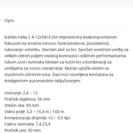
Opis
Kahles Helia 2.4-12x56i 4 Dot impresionira beskompromisnim
fokusom na stvarne osnove: funkcionalnost, pouzdanost,
rukovanje i estetiku. Savršen alat za lov. Savršen svestrani uređaj sa
velikim vidnim poljem visokog kontrasta i odličnim performansama
tokom zore i sumraka Idealan za noćni lov u kombinaciji sa
uređajima za noćno osmatranje. Moćan optički sistem sa
izuzetnom oštrinom ivica. Dan/noć osvetljena končanica sa
inteligentnim automatskim isključivanjem.
Uvećanje: 2,4 – 12
Prečnik objektiva: 56 mm
Otklon oka: 95 mm
Vidno polje: 3,3 – 16,5 m / 100 m
Kompenzacija dioptrije: +2 / -3,5 dpt
Faktor sumraka: 7,4-25,9
Prečnik cevi: 30 mm