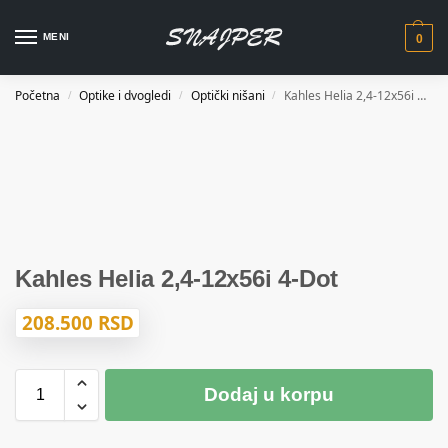
MENI
0
Početna
Optike i dvogledi
Optički nišani
Kahles Helia 2,4-12x56i 4-Dot
/
/
/
Kahles Helia 2,4-12x56i 4-Dot
208.500
RSD
Dodaj u korpu