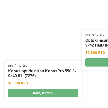
OPTIČKI NIŠANI
Optički nišan
9×42 HMD I
17.500
RSD
OPTIČKI NIŠANI
Konus optički nišan KonusPro 550 3-
9×40 ILL (7276)
18.990
RSD
Dodaj u korpu